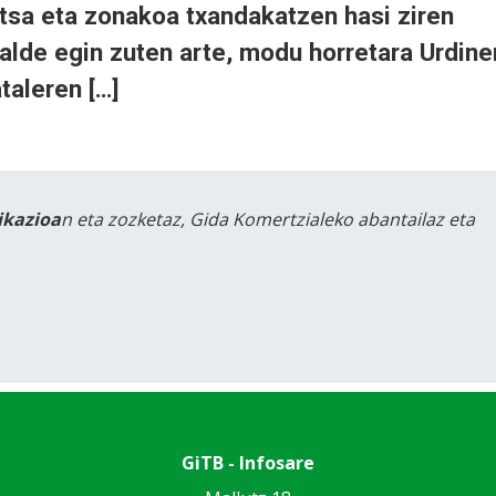
sa eta zonakoa txandakatzen hasi ziren
alde egin zuten arte, modu horretara Urdine
taleren […]
likazioa
n eta zozketaz, Gida Komertzialeko abantailaz eta
GiTB - Infosare