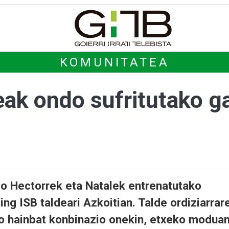
KOMUNITATEA
deak ondo sufritutako 
dio Hectorrek eta Natalek entrenatutako
ing ISB taldeari Azkoitian. Talde ordiziarrar
o hainbat konbinazio onekin, etxeko modua