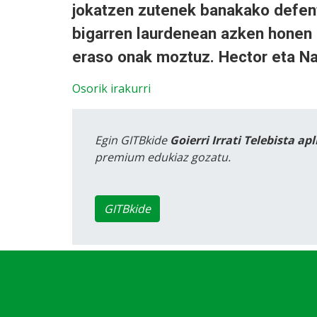
jokatzen zutenek banakako defent
bigarren laurdenean azken honen 
eraso onak moztuz. Hector eta Na
Osorik irakurri
Egin GITBkide
Goierri Irrati Telebista ap
premium edukiaz gozatu.
GITBkide