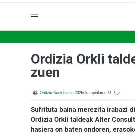
Ordizia Orkli tal
zuen
Ordizia Saskibaloia
2025eko apirilaren 11
Sufrituta baina merezita irabazi 
Ordizia Orkli taldeak Alter Consult
hasiera on baten ondoren, erasok