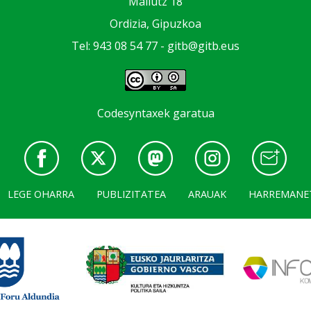
Mallutz 18
Ordizia, Gipuzkoa
Tel: 943 08 54 77 -
gitb@gitb.eus
Codesyntaxek garatua
LEGE OHARRA
PUBLIZITATEA
ARAUAK
HARREMANE