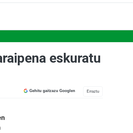
garaipena eskuratu
Gehitu gaitzazu Googlen
Erraztu
en
n