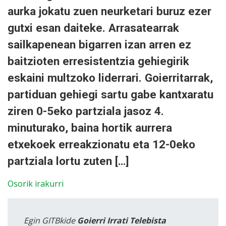
aurka jokatu zuen neurketari buruz ezer
gutxi esan daiteke. Arrasatearrak
sailkapenean bigarren izan arren ez
baitzioten erresistentzia gehiegirik
eskaini multzoko liderrari. Goierritarrak,
partiduan gehiegi sartu gabe kantxaratu
ziren 0-5eko partziala jasoz 4.
minuturako, baina hortik aurrera
etxekoek erreakzionatu eta 12-0eko
partziala lortu zuten […]
Osorik irakurri
Egin GITBkide
Goierri Irrati Telebista