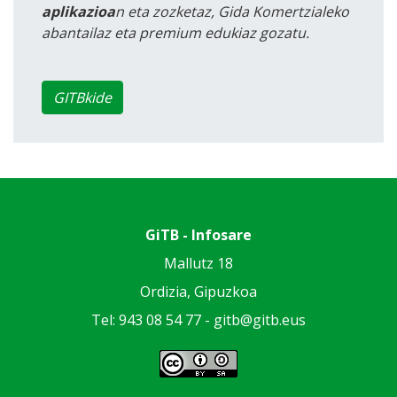
aplikazioa
n eta zozketaz, Gida Komertzialeko
abantailaz eta premium edukiaz gozatu.
GITBkide
GiTB - Infosare
Mallutz 18
Ordizia, Gipuzkoa
Tel: 943 08 54 77 -
gitb@gitb.eus