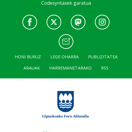
Codesyntaxek garatua
HONI BURUZ
LEGE OHARRA
PUBLIZITATEA
ARAUAK
HARREMANETARAKO
RSS