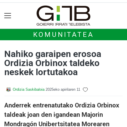
KOMUNITATEA
Nahiko garaipen erosoa
Ordizia Orbinox taldeko
neskek lortutakoa
Ordizia Saskibaloia
2025eko apirilaren 11
Anderrek entrenatutako Ordizia Orbinox
taldeak joan den igandean Majorin
Mondragón Unibertsitatea Morearen