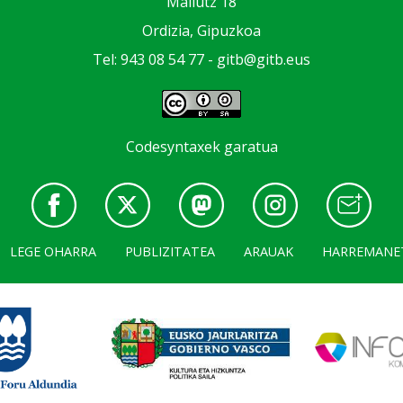
Mallutz 18
Ordizia, Gipuzkoa
Tel: 943 08 54 77 -
gitb@gitb.eus
Codesyntaxek garatua
LEGE OHARRA
PUBLIZITATEA
ARAUAK
HARREMANE