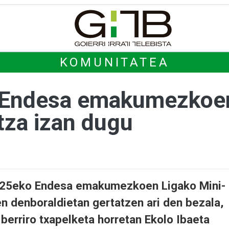
KOMUNITATEA
 Endesa emakumezkoen
tza izan dugu
2025eko Endesa emakumezkoen Ligako Mini-
 denboraldietan gertatzen ari den bezala,
 berriro txapelketa horretan Ekolo Ibaeta