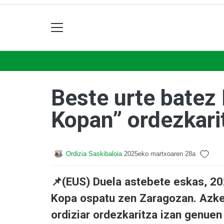
Beste urte batez
Kopan” ordezkari
Ordizia Saskibaloia
2025eko martxoaren 28a
📌(EUS) Duela astebete eskas, 
Kopa ospatu zen Zaragozan. Azken
ordiziar ordezkaritza izan genuen