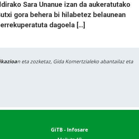
aldirako Sara Unanue izan da aukeratutako
 Gutxi gora behera bi hilabetez belaunean
 errekuperatuta dagoela […]
likazioa
n eta zozketaz, Gida Komertzialeko abantailaz eta
GiTB - Infosare