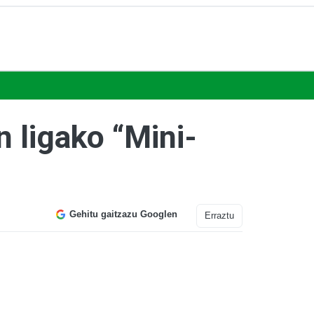
 ligako “Mini-
Gehitu gaitzazu Googlen
Erraztu