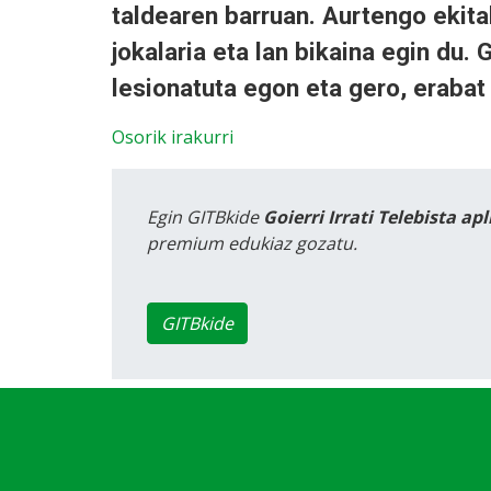
taldearen barruan. Aurtengo ekit
jokalaria eta lan bikaina egin du.
lesionatuta egon eta gero, erabat
Osorik irakurri
Egin GITBkide
Goierri Irrati Telebista ap
premium edukiaz gozatu.
GITBkide