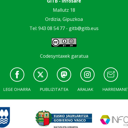
GiTB - Infosare
Mallutz 18
Ordizia, Gipuzkoa
Tel: 943 08 54 77 -
gitb@gitb.eus
Codesyntaxek garatua
LEGE OHARRA
PUBLIZITATEA
ARAUAK
HARREMANE