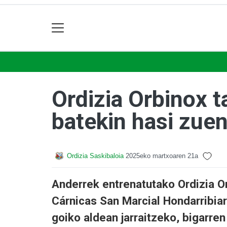
Ordizia Orbinox t
batekin hasi zue
Ordizia Saskibaloia
2025eko martxoaren 21a
Anderrek entrenatutako Ordizia Or
Cárnicas San Marcial Hondarribia
goiko aldean jarraitzeko, bigarren