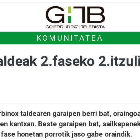
KOMUNITATEA
aldeak 2.faseko 2.itzul
n
binox taldearen garaipen berri bat, oraingo
ren kantxan. Beste garaipen bat, sailkapene
 fase honetan porrotik jaso gabe oraindik.