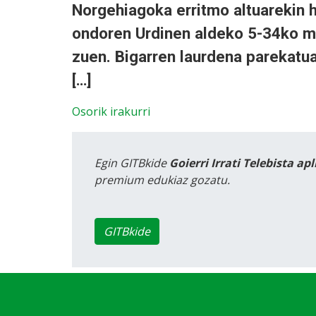
Norgehiagoka erritmo altuarekin 
ondoren Urdinen aldeko 5-34ko ma
zuen. Bigarren laurdena parekatu
[…]
Osorik irakurri
Egin GITBkide
Goierri Irrati Telebista ap
premium edukiaz gozatu.
GITBkide