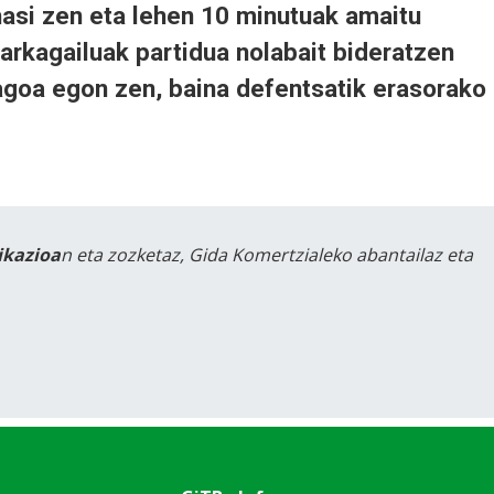
hasi zen eta lehen 10 minutuak amaitu
rkagailuak partidua nolabait bideratzen
agoa egon zen, baina defentsatik erasorako
likazioa
n eta zozketaz, Gida Komertzialeko abantailaz eta