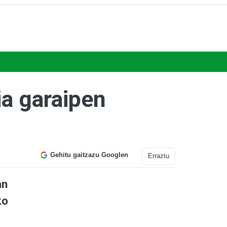
ia garaipen
Gehitu gaitzazu Googlen
Erraztu
an
ko