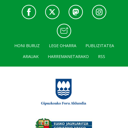
HONI BURUZ
LEGE OHARRA
PUBLIZITATEA
ARAUAK
HARREMANETARAKO
RSS