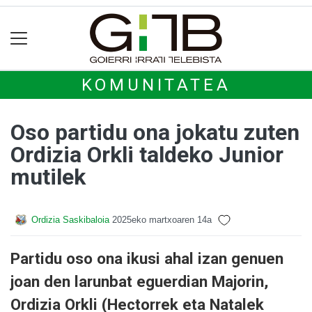
KOMUNITATEA
Oso partidu ona jokatu zuten
Ordizia Orkli taldeko Junior
mutilek
Ordizia Saskibaloia
2025eko martxoaren 14a
Partidu oso ona ikusi ahal izan genuen
joan den larunbat eguerdian Majorin,
Ordizia Orkli (Hectorrek eta Natalek