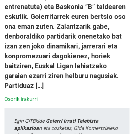
entrenatuta) eta Baskonia “B” taldearen
eskutik. Goierritarrek euren bertsio oso
ona eman zuten. Zalantzarik gabe,
denboraldiko partidarik onenetako bat
izan zen joko dinamikari, jarrerari eta
konpromezuari dagokienez, horiek
baitziren, Euskal Ligan lehiatzeko
garaian ezarri ziren helburu nagusiak.
Partiduaz […]
Osorik irakurri
Egin GITBkide
Goierri Irrati Telebista
aplikazioa
n eta zozketaz, Gida Komertzialeko