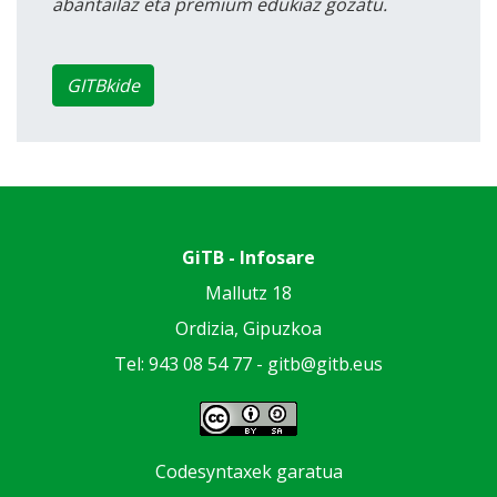
abantailaz eta premium edukiaz gozatu.
GITBkide
GiTB - Infosare
Mallutz 18
Ordizia, Gipuzkoa
Tel: 943 08 54 77 -
gitb@gitb.eus
Codesyntaxek garatua