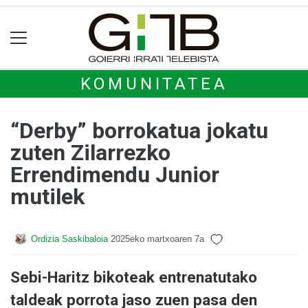
KOMUNITATEA
“Derby” borrokatua jokatu
zuten Zilarrezko
Errendimendu Junior
mutilek
Ordizia Saskibaloia
2025eko martxoaren 7a
Sebi-Haritz bikoteak entrenatutako
taldeak porrota jaso zuen pasa den