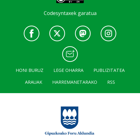
Codesyntaxek garatua
HONI BURUZ
LEGE OHARRA
PUBLIZITATEA
ARAUAK
HARREMANETARAKO
RSS