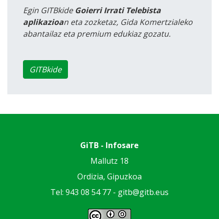
Egin GITBkide
Goierri Irrati Telebista
aplikazioa
n eta zozketaz, Gida Komertzialeko
abantailaz eta premium edukiaz gozatu.
GITBkide
GiTB - Infosare
Mallutz 18
Ordizia, Gipuzkoa
Tel: 943 08 54 77 -
gitb@gitb.eus