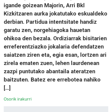
igande goizean Majorin, Arri Bkl
Kizkitzaren aurka jokatutako eskualdeko
derbian. Partidua intentsitate handiz
garatu zen, norgehiagoka hauetan
ohikoa den bezala. Ordiziarrak bisitarien
erreferentziazko jokalaria defendatzen
saiatzen ziren eta, egia esan, lortzen ari
zirela ematen zuen, lehen laurdenean
zazpi puntutako abantaila ateratzen
baitzuten. Batez ere errebotea nahiko
[…]
Osorik irakurri