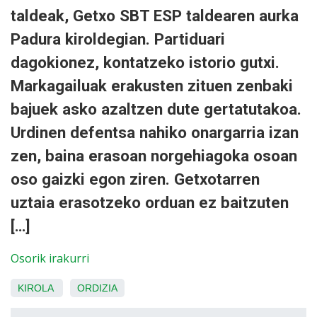
taldeak, Getxo SBT ESP taldearen aurka
Padura kiroldegian. Partiduari
dagokionez, kontatzeko istorio gutxi.
Markagailuak erakusten zituen zenbaki
bajuek asko azaltzen dute gertatutakoa.
Urdinen defentsa nahiko onargarria izan
zen, baina erasoan norgehiagoka osoan
oso gaizki egon ziren. Getxotarren
uztaia erasotzeko orduan ez baitzuten
[…]
Osorik irakurri
KIROLA
ORDIZIA