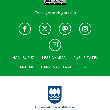
Codesyntaxek garatua
HONI BURUZ
LEGE OHARRA
PUBLIZITATEA
ARAUAK
HARREMANETARAKO
RSS