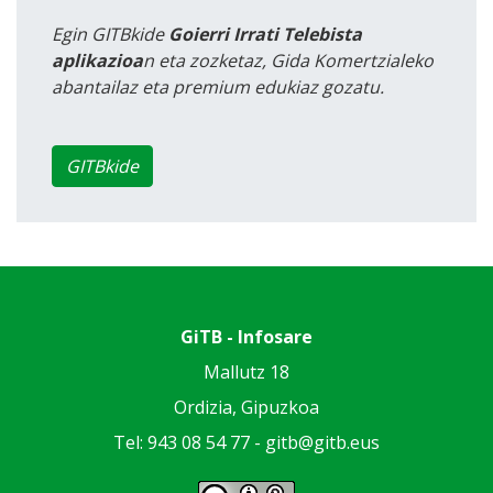
Egin GITBkide
Goierri Irrati Telebista
aplikazioa
n eta zozketaz, Gida Komertzialeko
abantailaz eta premium edukiaz gozatu.
GITBkide
GiTB - Infosare
Mallutz 18
Ordizia, Gipuzkoa
Tel: 943 08 54 77 -
gitb@gitb.eus