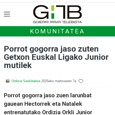
KOMUNITATEA
Porrot gogorra jaso zuten
Getxon Euskal Ligako Junior
mutilek
Ordizia Saskibaloia
2025eko martxoaren 7a
Porrot gogorra jaso zuen larunbat
gauean Hectorrek eta Natalek
entrenatutako Ordizia Orkli Junior