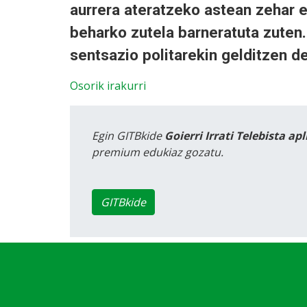
aurrera ateratzeko astean zehar 
beharko zutela barneratuta zuten.
sentsazio politarekin gelditzen de
Osorik irakurri
Egin GITBkide
Goierri Irrati Telebista ap
premium edukiaz gozatu.
GITBkide