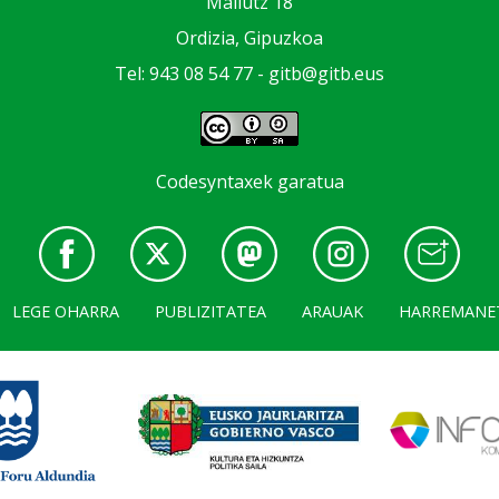
Mallutz 18
Ordizia, Gipuzkoa
Tel: 943 08 54 77 -
gitb@gitb.eus
Codesyntaxek garatua
LEGE OHARRA
PUBLIZITATEA
ARAUAK
HARREMANE