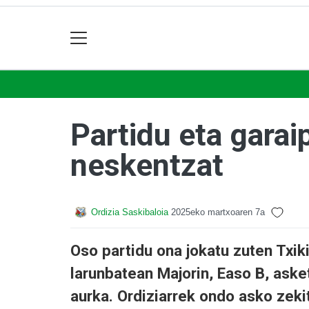
Partidu eta garai
neskentzat
Ordizia Saskibaloia
2025eko martxoaren 7a
Oso partidu ona jokatu zuten Txik
larunbatean Majorin, Easo B, aske
aurka. Ordiziarrek ondo asko zeki