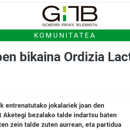
KOMUNITATEA
pen bikaina Ordizia Lac
ik entrenatutako jokalariek joan den
t Aketegi bezalako talde indartsu baten
ten zein talde zuten aurrean, eta partidua