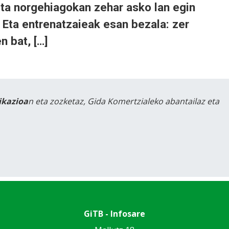
eta norgehiagokan zehar asko lan egin
 Eta entrenatzaieak esan bezala: zer
n bat, […]
likazioa
n eta zozketaz, Gida Komertzialeko abantailaz eta
GiTB - Infosare