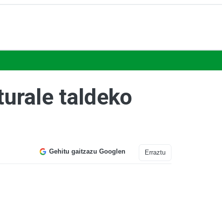
turale taldeko
Gehitu gaitzazu Googlen
Erraztu