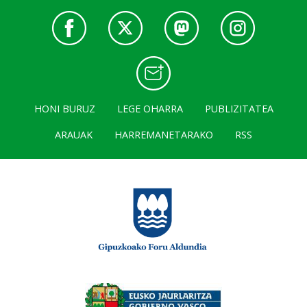
HONI BURUZ
LEGE OHARRA
PUBLIZITATEA
ARAUAK
HARREMANETARAKO
RSS