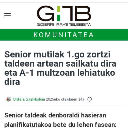
KOMUNITATEA
Senior mutilak 1.go zortzi
taldeen artean sailkatu dira
eta A-1 multzoan lehiatuko
dira
Ordizia Saskibaloia
2025eko otsailaren 14a
Senior taldeak denboraldi hasieran
planifikatutakoa bete du lehen fasean: