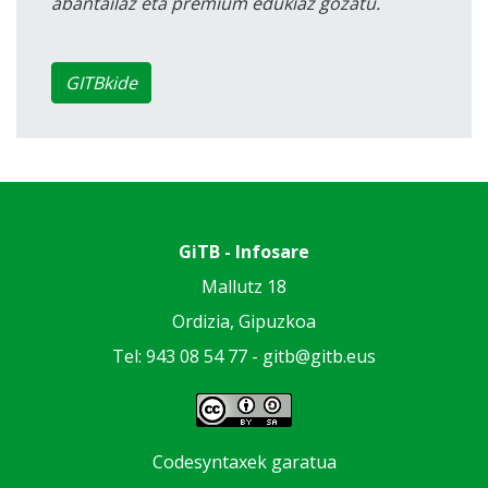
abantailaz eta premium edukiaz gozatu.
GITBkide
GiTB - Infosare
Mallutz 18
Ordizia, Gipuzkoa
Tel: 943 08 54 77 -
gitb@gitb.eus
Codesyntaxek garatua