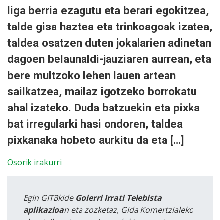
liga berria ezagutu eta berari egokitzea,
talde gisa haztea eta trinkoagoak izatea,
taldea osatzen duten jokalarien adinetan
dagoen belaunaldi-jauziaren aurrean, eta
bere multzoko lehen lauen artean
sailkatzea, mailaz igotzeko borrokatu
ahal izateko. Duda batzuekin eta pixka
bat irregularki hasi ondoren, taldea
pixkanaka hobeto aurkitu da eta […]
Osorik irakurri
Egin GITBkide
Goierri Irrati Telebista
aplikazioa
n eta zozketaz, Gida Komertzialeko