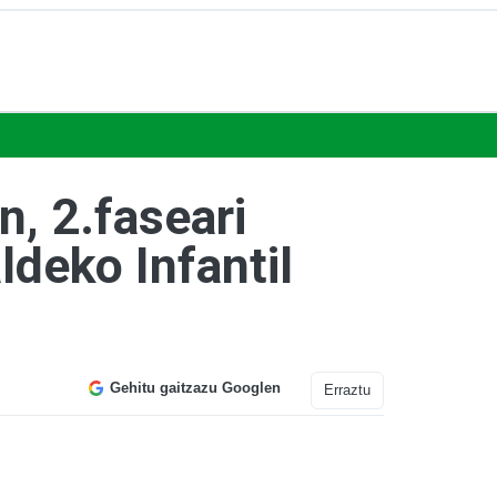
, 2.faseari
ldeko Infantil
Gehitu gaitzazu Googlen
Erraztu