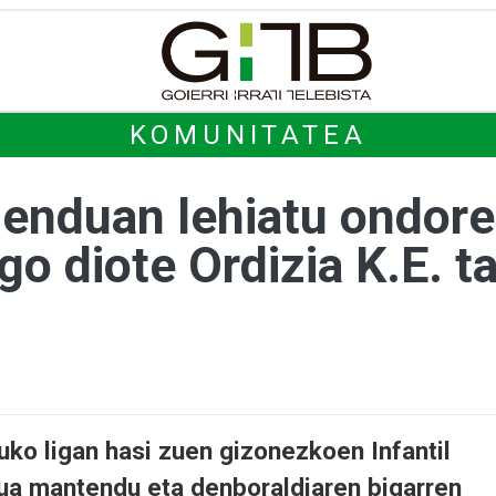
KOMUNITATEA
enduan lehiatu ondoren
go diote Ordizia K.E. ta
ko ligan hasi zuen gizonezkoen Infantil
tua mantendu eta denboraldiaren bigarren