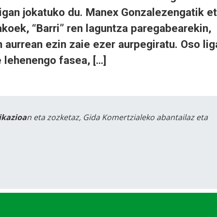
ligan jokatuko du. Manex Gonzalezengatik e
koek, “Barri” ren laguntza paregabearekin,
 aurrean ezin zaie ezer aurpegiratu. Oso lig
e lehenengo fasea, […]
likazioa
n eta zozketaz, Gida Komertzialeko abantailaz eta