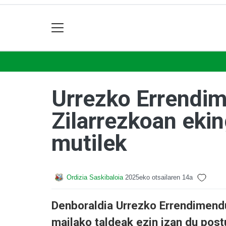
Urrezko Errendim
Zilarrezkoan ekin
mutilek
Ordizia Saskibaloia
2025eko otsailaren 14a
Denboraldia Urrezko Errendimendu
mailako taldeak ezin izan du pos