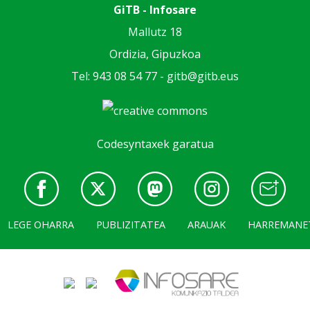
GiTB - Infosare
Mallutz 18
Ordizia, Gipuzkoa
Tel: 943 08 54 77 -
gitb@gitb.eus
Codesyntaxek garatua
LEGE OHARRA
PUBLIZITATEA
ARAUAK
HARREMANE