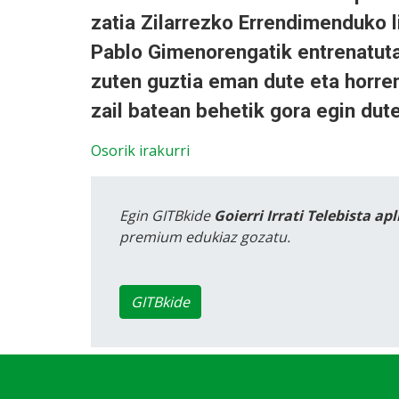
zatia Zilarrezko Errendimenduko 
Pablo Gimenorengatik entrenatuta
zuten guztia eman dute eta horren
zail batean behetik gora egin dut
Osorik irakurri
Egin GITBkide
Goierri Irrati Telebista ap
premium edukiaz gozatu.
GITBkide