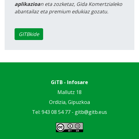
aplikazioa
n eta zozketaz, Gida Komertzialeko
abantailaz eta premium edukiaz gozatu.
GITBkide
GiTB - Infosare
Mallutz 18
Ordizia, Gipuzkoa
Tel: 943 08 54 77 -
gitb@gitb.eus