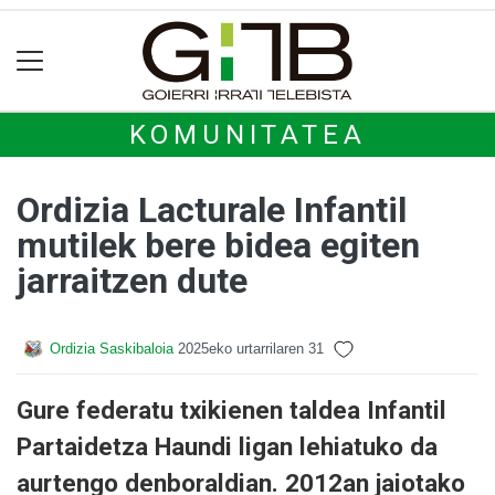
KOMUNITATEA
Ordizia Lacturale Infantil
mutilek bere bidea egiten
jarraitzen dute
Ordizia Saskibaloia
2025eko urtarrilaren 31
Gure federatu txikienen taldea Infantil
Partaidetza Haundi ligan lehiatuko da
aurtengo denboraldian. 2012an jaiotako