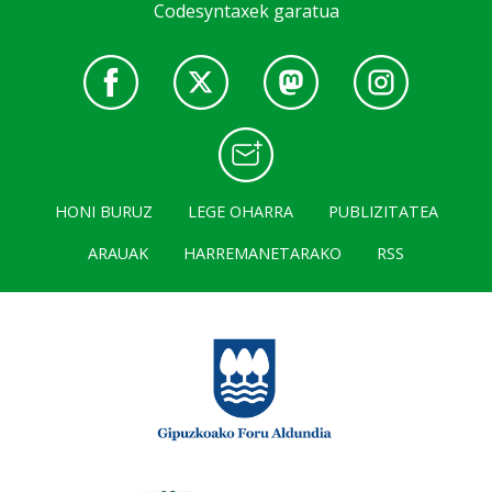
Codesyntaxek garatua
HONI BURUZ
LEGE OHARRA
PUBLIZITATEA
ARAUAK
HARREMANETARAKO
RSS