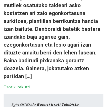
mutilek osatutako taldeari asko
kostatzen ari zaio egonkortasuna
aurkitzea, plantillan berrikuntza handia
izan baitute. Denboraldi batetik bestera
izandako baja ugariez gain,
ezegonkortasun eta lesio ugari izan
dituzte amaitu berri den lehen fasean.
Baina badirudi pixkanaka gorantz
doazela. Gainera, jokatutako azken
partidan […]
Osorik irakurri
Egin GITBkide
Goierri Irrati Telebista