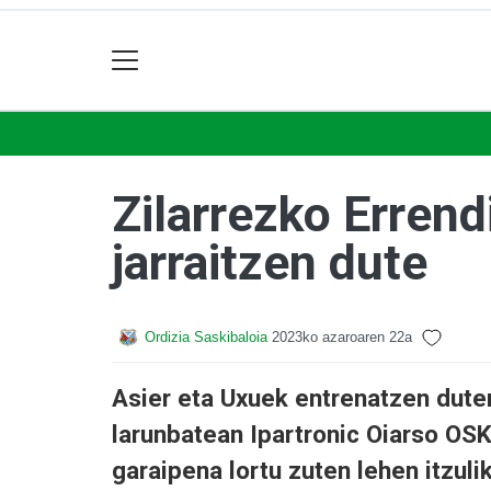
Zilarrezko Erren
jarraitzen dute
Ordizia Saskibaloia
2023ko azaroaren 22a
Asier eta Uxuek entrenatzen dute
larunbatean Ipartronic Oiarso OS
garaipena lortu zuten lehen itzul