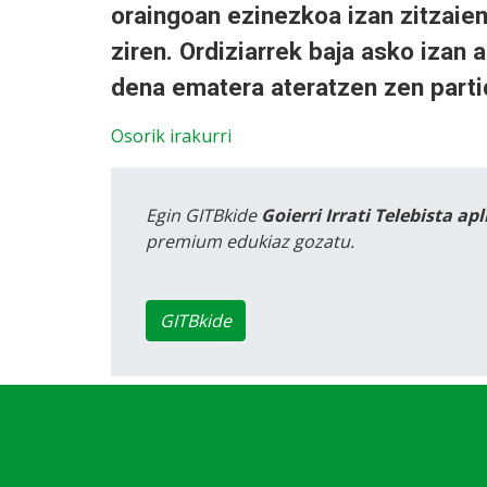
oraingoan ezinezkoa izan zitzaien
ziren. Ordiziarrek baja asko izan 
dena ematera ateratzen zen parti
Osorik irakurri
Egin GITBkide
Goierri Irrati Telebista ap
premium edukiaz gozatu.
GITBkide