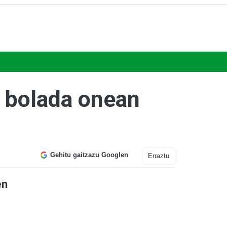
 bolada onean
Gehitu gaitzazu Googlen
Erraztu
en