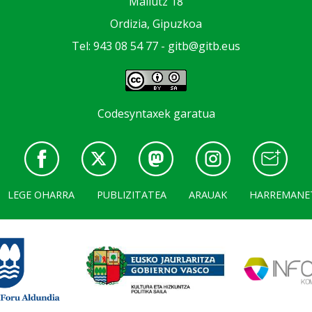
Mallutz 18
Ordizia, Gipuzkoa
Tel: 943 08 54 77 -
gitb@gitb.eus
Codesyntaxek garatua
LEGE OHARRA
PUBLIZITATEA
ARAUAK
HARREMANE