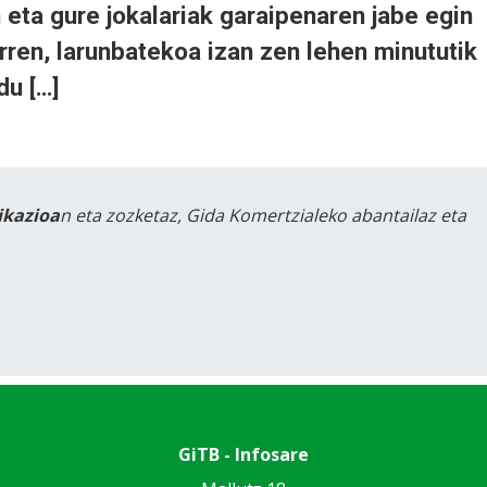
 eta gure jokalariak garaipenaren jabe egin
arren, larunbatekoa izan zen lehen minututik
du […]
likazioa
n eta zozketaz, Gida Komertzialeko abantailaz eta
GiTB - Infosare