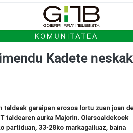
KOMUNITATEA
dimendu Kadete neskak
n taldeak garaipen erosoa lortu zuen joan d
KT taldearen aurka Majorin. Oiarsoaldekoek
iko partiduan, 33-28ko markagailuaz, baina