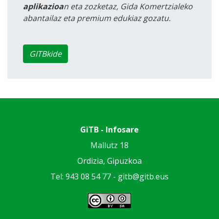
aplikazioa
n eta zozketaz, Gida Komertzialeko
abantailaz eta premium edukiaz gozatu.
GITBkide
GiTB - Infosare
Mallutz 18
Ordizia, Gipuzkoa
Tel: 943 08 54 77 -
gitb@gitb.eus