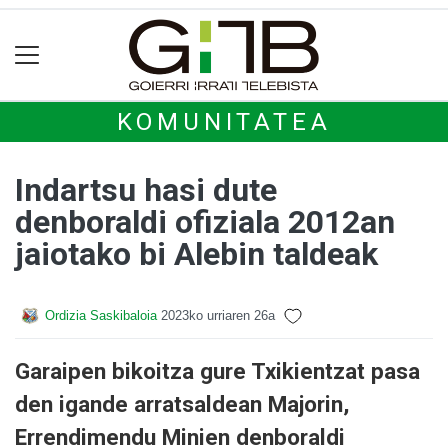
KOMUNITATEA
Indartsu hasi dute
denboraldi ofiziala 2012an
jaiotako bi Alebin taldeak
Ordizia Saskibaloia
2023ko urriaren 26a
Garaipen bikoitza gure Txikientzat pasa
den igande arratsaldean Majorin,
Errendimendu Minien denboraldi