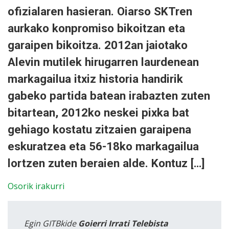
ofizialaren hasieran. Oiarso SKTren
aurkako konpromiso bikoitzan eta
garaipen bikoitza. 2012an jaiotako
Alevin mutilek hirugarren laurdenean
markagailua itxiz historia handirik
gabeko partida batean irabazten zuten
bitartean, 2012ko neskei pixka bat
gehiago kostatu zitzaien garaipena
eskuratzea eta 56-18ko markagailua
lortzen zuten beraien alde. Kontuz […]
Osorik irakurri
Egin GITBkide
Goierri Irrati Telebista