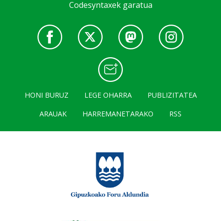
Codesyntaxek garatua
HONI BURUZ
LEGE OHARRA
PUBLIZITATEA
ARAUAK
HARREMANETARAKO
RSS