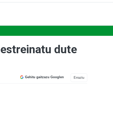
estreinatu dute
Gehitu gaitzazu Googlen
Erraztu