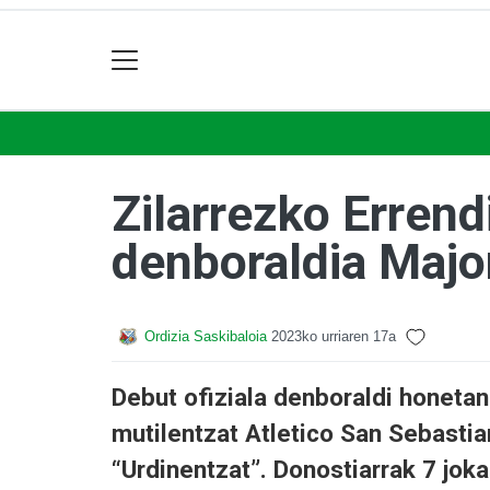
Zilarrezko Errend
denboraldia Majo
Ordizia Saskibaloia
2023ko urriaren 17a
Debut ofiziala denboraldi honetan
mutilentzat Atletico San Sebastia
“Urdinentzat”. Donostiarrak 7 jokal