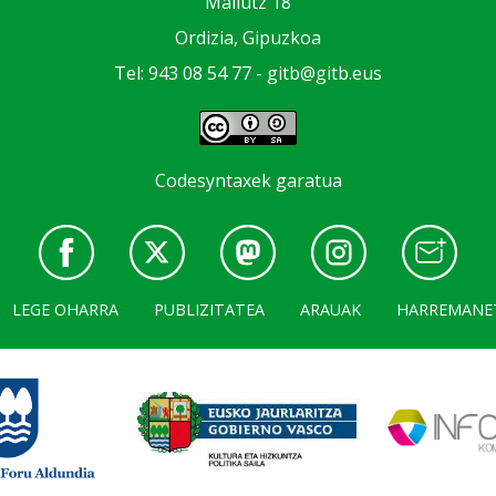
Mallutz 18
Ordizia, Gipuzkoa
Tel: 943 08 54 77 -
gitb@gitb.eus
Codesyntaxek garatua
LEGE OHARRA
PUBLIZITATEA
ARAUAK
HARREMANE