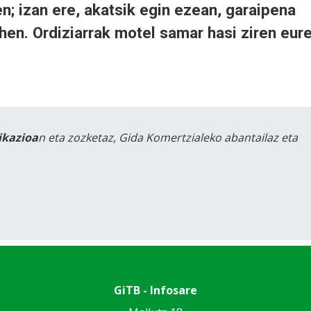
n; izan ere, akatsik egin ezean, garaipena
hen. Ordiziarrak motel samar hasi ziren eur
likazioa
n eta zozketaz, Gida Komertzialeko abantailaz eta
GiTB - Infosare