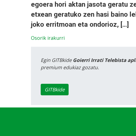
egoera hori aktan jasota geratu ze
etxean geratuko zen hasi baino le
joko erritmoan eta ondorioz, […]
Osorik irakurri
Egin GITBkide
Goierri Irrati Telebista ap
premium edukiaz gozatu.
GITBkide