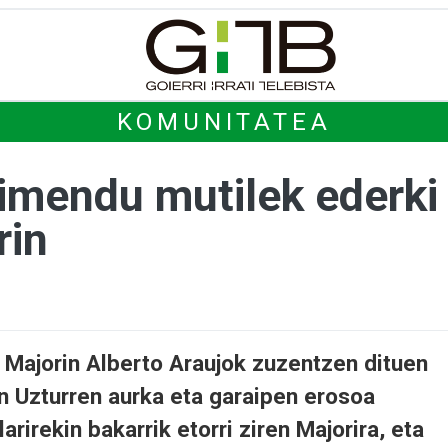
KOMUNITATEA
imendu mutilek ederki 
rin
 Majorin Alberto Araujok zuzentzen dituen
n Uzturren aurka eta garaipen erosoa
arirekin bakarrik etorri ziren Majorira, eta