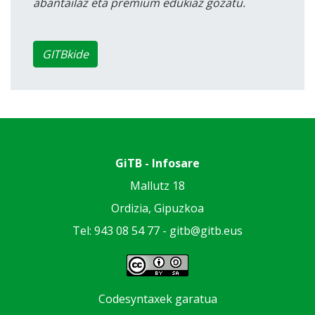
abantailaz eta premium edukiaz gozatu.
GITBkide
GiTB - Infosare
Mallutz 18
Ordizia, Gipuzkoa
Tel: 943 08 54 77 -
gitb@gitb.eus
Codesyntaxek garatua