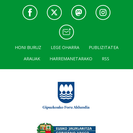
HONI BURUZ
LEGE OHARRA
PUBLIZITATEA
ARAUAK
HARREMANETARAKO
RSS