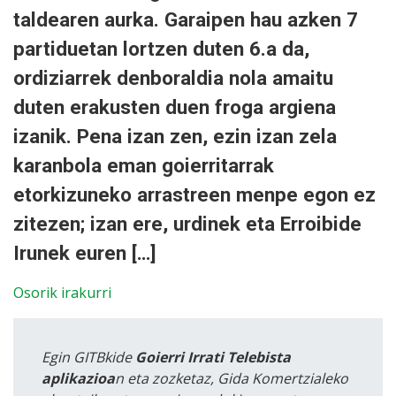
taldearen aurka. Garaipen hau azken 7
partiduetan lortzen duten 6.a da,
ordiziarrek denboraldia nola amaitu
duten erakusten duen froga argiena
izanik. Pena izan zen, ezin izan zela
karanbola eman goierritarrak
etorkizuneko arrastreen menpe egon ez
zitezen; izan ere, urdinek eta Erroibide
Irunek euren […]
Osorik irakurri
Egin GITBkide
Goierri Irrati Telebista
aplikazioa
n eta zozketaz, Gida Komertzialeko