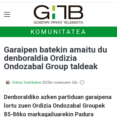
KOMUNITATEA
Garaipen batekin amaitu du
denboraldia Ordizia
Ondozabal Group taldeak
Ordizia Saskibaloia
2023ko maiatzaren 18a
Denboraldiko azken partiduan garaipena
lortu zuen Ordizia Ondozabal Groupek
85-86ko markagailuarekin Padura