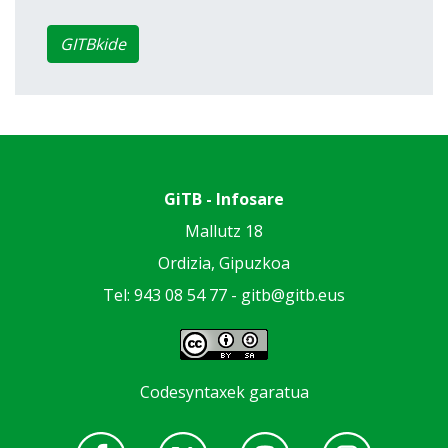
GITBkide
GiTB - Infosare
Mallutz 18
Ordizia, Gipuzkoa
Tel: 943 08 54 77 -
gitb@gitb.eus
Codesyntaxek garatua