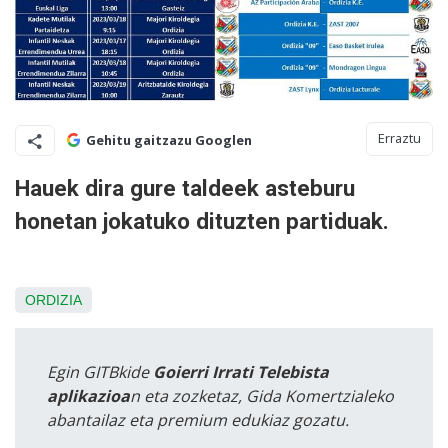
Erraztu
Gehitu gaitzazu Googlen
Hauek dira gure taldeek asteburu
honetan jokatuko dituzten partiduak.
ORDIZIA
Egin GITBkide
Goierri Irrati Telebista
aplikazioa
n eta zozketaz, Gida Komertzialeko
abantailaz eta premium edukiaz gozatu.