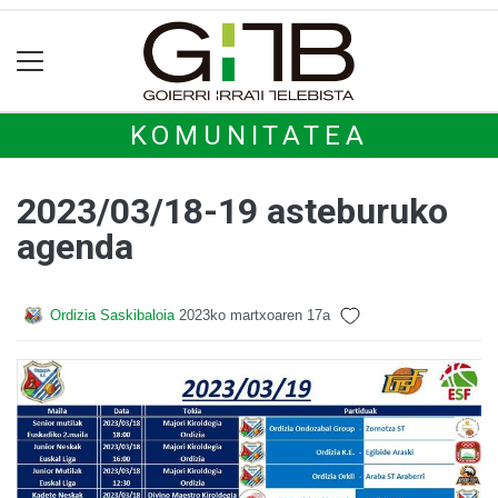
KOMUNITATEA
2023/03/18-19 asteburuko
agenda
Ordizia Saskibaloia
2023ko martxoaren 17a