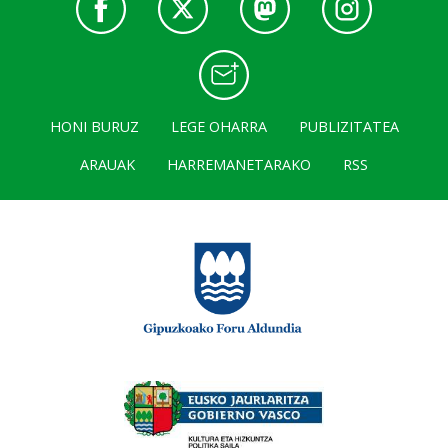
HONI BURUZ
LEGE OHARRA
PUBLIZITATEA
ARAUAK
HARREMANETARAKO
RSS