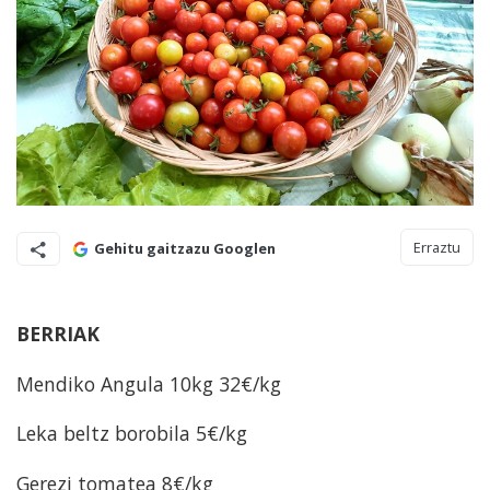
Erraztu
Gehitu gaitzazu Googlen
BERRIAK
Mendiko Angula 10kg 32€/kg
Leka beltz borobila 5€/kg
Gerezi tomatea 8€/kg