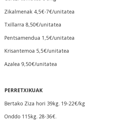
Zikalmenak 4,5€-7€/unitatea
Txillarra 8,50€/unitatea
Pentsamendua 1,5€/unitatea
Krisantemoa 5,5€/unitatea
Azalea 9,50€/unitatea
PERRETXIKUAK
Bertako Ziza hori 39kg. 19-22€/kg
Onddo 115kg. 28-36€.