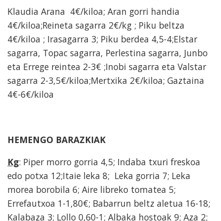
Klaudia Arana 4€/kiloa; Aran gorri handia
4€/kiloa;Reineta sagarra 2€/kg ; Piku beltza
4€/kiloa ; Irasagarra 3; Piku berdea 4,5-4;Elstar
sagarra, Topac sagarra, Perlestina sagarra, Junbo
eta Errege reintea 2-3€ ;Inobi sagarra eta Valstar
sagarra 2-3,5€/kiloa;Mertxika 2€/kiloa; Gaztaina
4€-6€/kiloa
HEMENGO BARAZKIAK
Kg
: Piper morro gorria 4,5; Indaba txuri freskoa
edo potxa 12;Itaie leka 8; Leka gorria 7; Leka
morea borobila 6; Aire libreko tomatea 5;
Errefautxoa 1-1,80€; Babarrun beltz aletua 16-18;
Kalabaza 3; Lollo 0,60-1; Albaka hostoak 9; Aza 2;