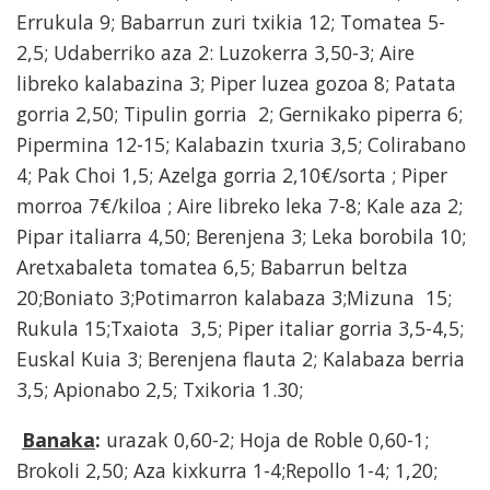
Errukula 9; Babarrun zuri txikia 12; Tomatea 5-
2,5; Udaberriko aza 2: Luzokerra 3,50-3; Aire
libreko kalabazina 3; Piper luzea gozoa 8; Patata
gorria 2,50; Tipulin gorria 2; Gernikako piperra 6;
Pipermina 12-15; Kalabazin txuria 3,5; Colirabano
4; Pak Choi 1,5; Azelga gorria 2,10€/sorta ; Piper
morroa 7€/kiloa ; Aire libreko leka 7-8; Kale aza 2;
Pipar italiarra 4,50; Berenjena 3; Leka borobila 10;
Aretxabaleta tomatea 6,5; Babarrun beltza
20;Boniato 3;Potimarron kalabaza 3;Mizuna 15;
Rukula 15;Txaiota 3,5; Piper italiar gorria 3,5-4,5;
Euskal Kuia 3; Berenjena flauta 2; Kalabaza berria
3,5; Apionabo 2,5; Txikoria 1.30;
Banaka
:
urazak 0,60-2; Hoja de Roble 0,60-1;
Brokoli 2,50; Aza kixkurra 1-4;Repollo 1-4; 1,20;