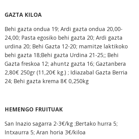
GAZTA KILOA
Behi gazta ondua 19; Ardi gazta ondua 20,00-
24,00; Pasta egosiko behi gazta 20; Ardi gazta
urdina 20; Behi Gazta 12-20; mamitze laktikoko
behi gazta 18;Behi gazta Urdina 21-25;; Behi
Gazta freskoa 12; ahuntz gazta 16; Gaztanbera
2,80€ 250gr (11,20€ kg.) ; Idiazabal Gazta Berria
24; Behi gazta krema 8€ 0,250kg
HEMENGO FRUITUAK
San Inazio sagarra 2-3€/kg ;Bertako hurra 5;
Intxaurra 5; Aran horia 3€/kiloa