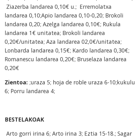
Ziazerba landarea 0,10€ u.; Erremolatxa
landarea 0,10;Apio landarea 0,10-0,20; Brokoli
landarea 0,20; Azelga landarea 0,10€; Rukula
landarea 1€ unitatea; Brokoli landarea
0,20€/unitatea; Aza landarea 02,0€/unitatea;
Lonbarda landarea 0,15€; Kardo landarea 0,30€;
Romanescu landarea 0,20€; Bruselaza landarea
0,20€
Zientoa:
;uraza 5; hoja de roble uraza 6-10;kukulu
6; Porru landarea 4;
BESTELAKOAK
Arto gorri irina 6; Arto irina 3; Eztia 15-18.; Sagar