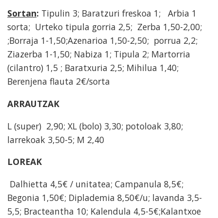
Sortan
:
Tipulin 3; Baratzuri freskoa 1; Arbia 1
sorta; Urteko tipula gorria 2,5; Zerba 1,50-2,00;
;Borraja 1-1,50;Azenarioa 1,50-2,50; porrua 2,2;
Ziazerba 1-1,50; Nabiza 1; Tipula 2; Martorria
(cilantro) 1,5 ; Baratxuria 2,5; Mihilua 1,40;
Berenjena flauta 2€/sorta
ARRAUTZAK
L (super) 2,90; XL (bolo) 3,30; potoloak 3,80;
larrekoak 3,50-5; M 2,40
LOREAK
Dalhietta 4,5€ / unitatea; Campanula 8,5€;
Begonia 1,50€; Diplademia 8,50€/u; lavanda 3,5-
5,5; Bracteantha 10; Kalendula 4,5-5€;Kalantxoe