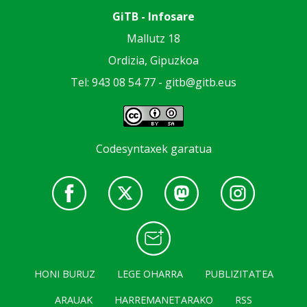
GiTB - Infosare
Mallutz 18
Ordizia, Gipuzkoa
Tel: 943 08 54 77 -
gitb@gitb.eus
Codesyntaxek garatua
HONI BURUZ
LEGE OHARRA
PUBLIZITATEA
ARAUAK
HARREMANETARAKO
RSS