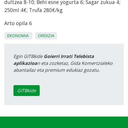
dultzea 8-10; Behi esne yogurta 6; Sagar zukua 4;
250ml 4€; Trufa 280€/kg
Arto opila 6
EKONOMIA
ORDIZIA
Egin GITBkide
Goierri Irrati Telebista
aplikazioa
n eta zozketaz, Gida Komertzialeko
abantailaz eta premium edukiaz gozatu.
GITBkide