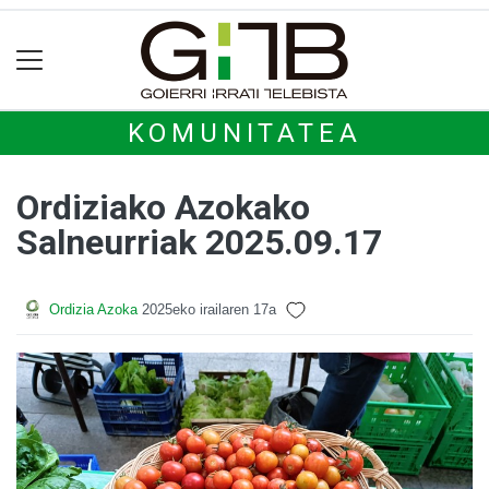
KOMUNITATEA
Ordiziako Azokako
Salneurriak 2025.09.17
Ordizia Azoka
2025eko irailaren 17a