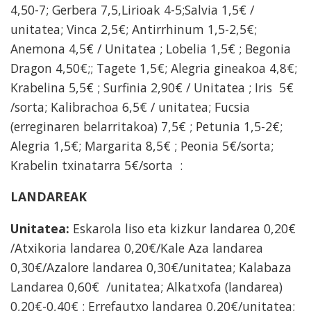
4,50-7; Gerbera 7,5,Lirioak 4-5;Salvia 1,5€ /
unitatea; Vinca 2,5€; Antirrhinum 1,5-2,5€;
Anemona 4,5€ / Unitatea ; Lobelia 1,5€ ; Begonia
Dragon 4,50€;; Tagete 1,5€; Alegria gineakoa 4,8€;
Krabelina 5,5€ ; Surfinia 2,90€ / Unitatea ; Iris 5€
/sorta; Kalibrachoa 6,5€ / unitatea; Fucsia
(erreginaren belarritakoa) 7,5€ ; Petunia 1,5-2€;
Alegria 1,5€; Margarita 8,5€ ; Peonia 5€/sorta;
Krabelin txinatarra 5€/sorta :
LANDAREAK
Unitatea:
Eskarola liso eta kizkur landarea 0,20€
/Atxikoria landarea 0,20€/Kale Aza landarea
0,30€/Azalore landarea 0,30€/unitatea; Kalabaza
Landarea 0,60€ /unitatea; Alkatxofa (landarea)
0,20€-0,40€ ; Errefautxo landarea 0,20€/unitatea;