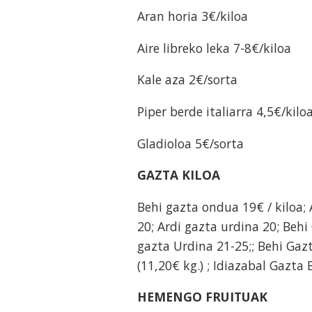
Aran horia 3€/kiloa
Aire libreko leka 7-8€/kiloa
Kale aza 2€/sorta
Piper berde italiarra 4,5€/kilo
Gladioloa 5€/sorta
GAZTA KILOA
Behi gazta ondua 19€ / kiloa;
20; Ardi gazta urdina 20; Beh
gazta Urdina 21-25;; Behi Gaz
(11,20€ kg.) ; Idiazabal Gazta
HEMENGO FRUITUAK