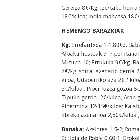
Gereiza 8€/Kg. ;Bertako hurra
18€/kiloa; India mahatsa 18€/k
HEMENGO BARAZKIAK
Kg
: Errefautxoa 1-1,80€;
;
; Bab
Albaka hostoak 9; Piper italia
Mizuna 10; Errukula 9€/kg. Bab
7€/kg. sorta: Azenario berria 
kiloa; Udaberriko aza 2€ / kilo
3€/kiloa ; Piper luzea gozoa 8€
Tipulin gorria 2€/kiloa; Aran 
Pipermina 12-15€/kiloa; Kalaba
libreko azenarioa 2,50€/kiloa 
Banaka
:
Azalorea 1,5-2; Roma
2; Hoja de Roble 0,60-1; Brokol