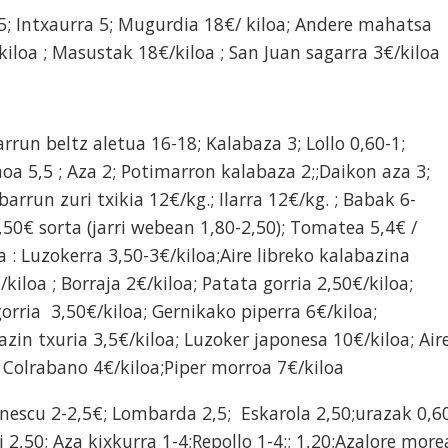
 5; Intxaurra 5; Mugurdia 18€/ kiloa; Andere mahatsa
iloa ; Masustak 18€/kiloa ; San Juan sagarra 3€/kiloa
arrun beltz aletua 16-18; Kalabaza 3; Lollo 0,60-1;
noa 5,5 ; Aza 2; Potimarron kalabaza 2;;Daikon aza 3;
arrun zuri txikia 12€/kg.; Ilarra 12€/kg. ; Babak 6-
2,50€ sorta (jarri webean 1,80-2,50); Tomatea 5,4€ /
a : Luzokerra 3,50-3€/kiloa;Aire libreko kalabazina
/kiloa ; Borraja 2€/kiloa; Patata gorria 2,50€/kiloa;
gorria 3,50€/kiloa; Gernikako piperra 6€/kiloa;
zin txuria 3,5€/kiloa; Luzoker japonesa 10€/kiloa; Air
; Colrabano 4€/kiloa;Piper morroa 7€/kiloa
nescu 2-2,5€; Lombarda 2,5; Eskarola 2,50;urazak 0,6
i 2,50; Aza kixkurra 1-4;Repollo 1-4;; 1,20;Azalore more