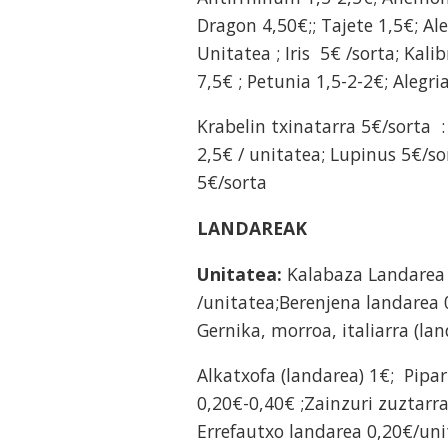
Dragon 4,50€;; Tajete 1,5€; Ale
Unitatea ; Iris 5€ /sorta; Kali
7,5€ ; Petunia 1,5-2-2€; Alegri
Krabelin txinatarra 5€/sorta 
2,5€ / unitatea; Lupinus 5€/so
5€/sorta
LANDAREAK
Unitatea:
Kalabaza Landarea 
/unitatea;Berenjena landarea 
Gernika, morroa, italiarra (l
Alkatxofa (landarea) 1€; Pipar
0,20€-0,40€ ;Zainzuri zuztarr
Errefautxo landarea 0,20€/un