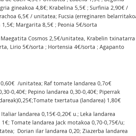
gria gineakoa 4,8€; Krabelina 5,5€ ; Surfinia 2,90€ /
brachoa 6,5€ / unitatea; Fucsia (erreginaren belarritako
a 1,5€; Margarita 8,5€ ; Peonia 5€/sorta
: Maegatita Cosmos 2,5€/unitatea, Krabelin txinatarra
rta, Lirio 5€/sorta ; Hortensia 4€/sorta ; Agapanto
0,60€ /unitatea; Raf tomate landarea 0,7o€
0,30-0,40€; Pepino landarea 0,30-0,40€; Piperrak
andareak)0,25€;Tomate txertatua (landarea) 1,80€
 Italiar landarea 0,15€-0,20€ u.; Leka landarea
a 1€; Tomate landarea Jack motakoa 0,70-0,75€/u;
itatea;
Dorian ilar landarea 0,20; Ziazerba landarea