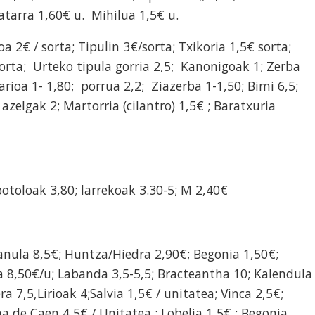
natarra 1,60€ u. Mihilua 1,5€ u.
a 2€ / sorta; Tipulin 3€/sorta; Txikoria 1,5€ sorta;
sorta; Urteko tipula gorria 2,5; Kanonigoak 1; Zerba
arioa 1- 1,80; porrua 2,2; Ziazerba 1-1,50; Bimi 6,5;
azelgak 2; Martorria (cilantro) 1,5€ ; Baratxuria
 potoloak 3,80; larrekoak 3.30-5; M 2,40€
anula 8,5€; Huntza/Hiedra 2,90€; Begonia 1,50€;
 8,50€/u; Labanda 3,5-5,5; Bracteantha 10; Kalendula
a 7,5,Lirioak 4;Salvia 1,5€ / unitatea; Vinca 2,5€;
 de Caen 4,5€ / Unitatea ; Lobelia 1,5€ ; Begonia