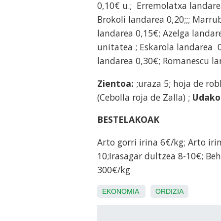
0,10€ u.; Erremolatxa landarea
Brokoli landarea 0,20;;; Marru
landarea 0,15€; Azelga landar
unitatea ; Eskarola landarea 
landarea 0,30€; Romanescu la
Zientoa:
;uraza 5; hoja de rob
(Cebolla roja de Zalla) ;
Udako 
BESTELAKOAK
Arto gorri irina 6€/kg; Arto ir
10;Irasagar dultzea 8-10€; Beh
300€/kg
EKONOMIA
ORDIZIA