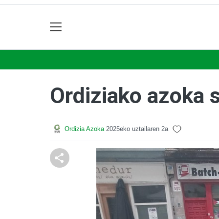
Ordiziako azoka 
Ordizia Azoka
2025eko uztailaren 2a