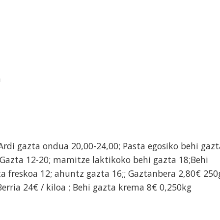
a
 Ardi gazta ondua 20,00-24,00; Pasta egosiko behi gazt
i Gazta 12-20; mamitze laktikoko behi gazta 18;Behi
ta freskoa 12; ahuntz gazta 16;; Gaztanbera 2,80€ 250
 Berria 24€ / kiloa ; Behi gazta krema 8€ 0,250kg