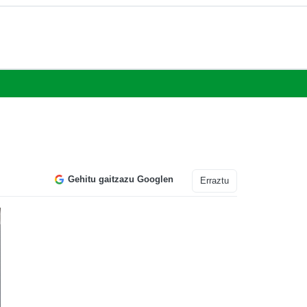
Gehitu gaitzazu Googlen
Erraztu