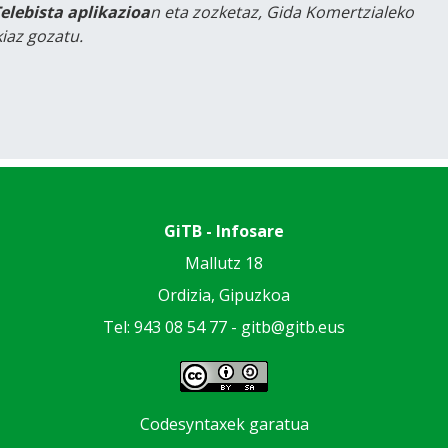
Telebista aplikazioa
n eta zozketaz, Gida Komertzialeko
iaz gozatu.
GiTB - Infosare
Mallutz 18
Ordizia, Gipuzkoa
Tel: 943 08 54 77 -
gitb@gitb.eus
Codesyntaxek garatua