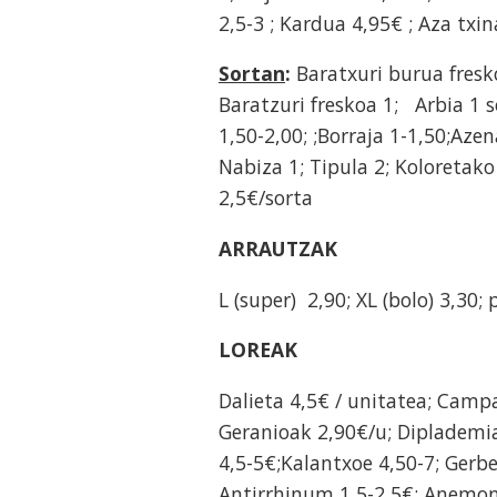
2,5-3 ; Kardua 4,95€ ; Aza txi
Sortan
:
Baratxuri burua fresko
Baratzuri freskoa 1; Arbia 1 
1,50-2,00; ;Borraja 1-1,50;Azen
Nabiza 1; Tipula 2; Koloretako 
2,5€/sorta
ARRAUTZAK
L (super) 2,90; XL (bolo) 3,30;
LOREAK
Dalieta 4,5€ / unitatea; Camp
Geranioak 2,90€/u; Diplademia
4,5-5€;Kalantxoe 4,50-7; Gerber
Antirrhinum 1,5-2,5€; Anemona