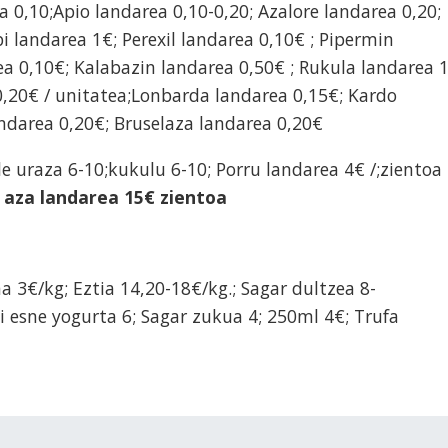
 0,10;Apio landarea 0,10-0,20; Azalore landarea 0,20;
bi landarea 1€; Perexil landarea 0,10€ ; Pipermin
ea 0,10€; Kalabazin landarea 0,50€ ; Rukula landarea 
0,20€ / unitatea;Lonbarda landarea 0,15€; Kardo
ndarea 0,20€; Bruselaza landarea 0,20€
le uraza 6-10;kukulu 6-10; Porru landarea 4€ /;zientoa
aza landarea 15€ zientoa
ina 3€/kg; Eztia 14,20-18€/kg.; Sagar dultzea 8-
i esne yogurta 6; Sagar zukua 4; 250ml 4€; Trufa