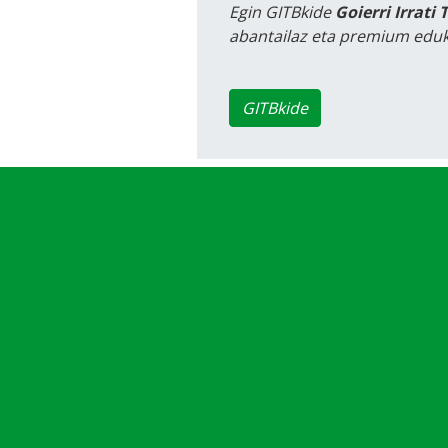
Egin GITBkide
Goierri Irrati 
abantailaz eta premium eduk
GITBkide