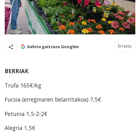
Erraztu
Gehitu gaitzazu Googlen
BERRIAK
Trufa 165€/kg
Fucsia (erreginaren belarritakoa) 7,5€
Petunia 1,5-2-2€
Alegria 1,5€