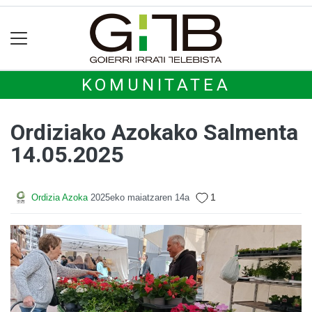
KOMUNITATEA
Ordiziako Azokako Salmenta
14.05.2025
1
Ordizia Azoka
2025eko maiatzaren 14a