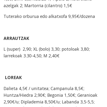
azelgak 2; Martorria (cilantro) 1,5€
Tuterako orburua edo alkatxofa 9,95€/dozena
ARRAUTZAK
L (super) 2,90; XL (bolo) 3,30; potoloak 3,80;
larrekoak 3.30-4,50; M 2,40€
LOREAK
Dalieta 4,5€ / unitatea; Campanula 8,5€;
Huntza/Hiedra 2,90€; Begonia 1,50€; Geranioak
2,90€/u; Diplademia 8,50€/u; Labanda 3,5-5,5;