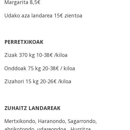
Margarita 8,5€
Udako aza landarea 15€ zientoa
PERRETXIKOAK
Zizak 370 kg 10-38€ /kiloa
Onddoak 75 kg 20-38€ / kiloa
Zizahori 15 kg 20-26€ /kiloa
ZUHAITZ LANDAREAK
Mertxikondo, Haranondo, Sagarrondo,
abrikotondo, udareondoa, Hurritza,