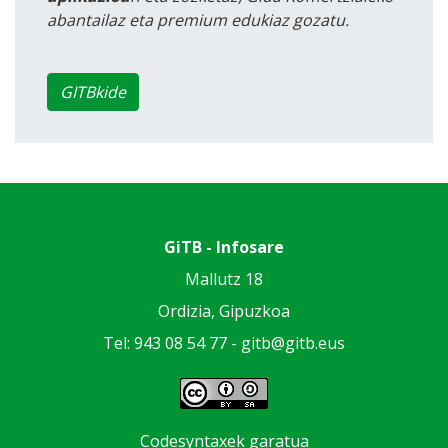
abantailaz eta premium edukiaz gozatu.
GITBkide
GiTB - Infosare
Mallutz 18
Ordizia, Gipuzkoa
Tel: 943 08 54 77 -
gitb@gitb.eus
Codesyntaxek garatua