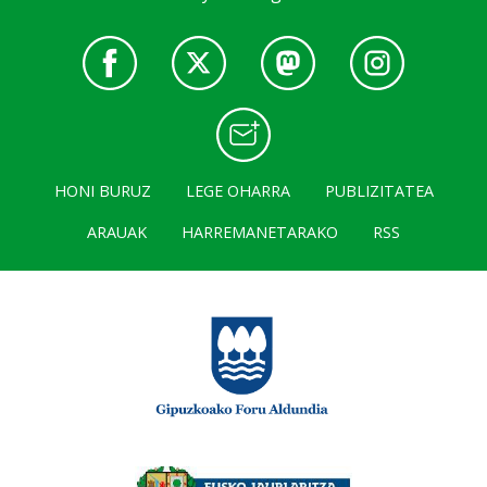
HONI BURUZ
LEGE OHARRA
PUBLIZITATEA
ARAUAK
HARREMANETARAKO
RSS