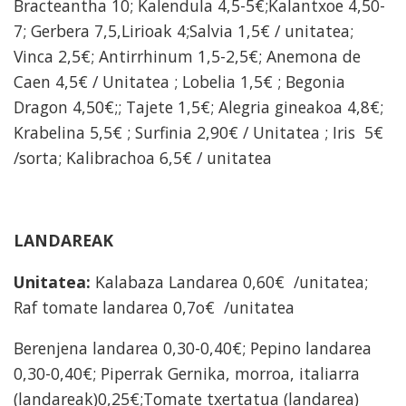
Bracteantha 10; Kalendula 4,5-5€;Kalantxoe 4,50-
7; Gerbera 7,5,Lirioak 4;Salvia 1,5€ / unitatea;
Vinca 2,5€; Antirrhinum 1,5-2,5€; Anemona de
Caen 4,5€ / Unitatea ; Lobelia 1,5€ ; Begonia
Dragon 4,50€;; Tajete 1,5€; Alegria gineakoa 4,8€;
Krabelina 5,5€ ; Surfinia 2,90€ / Unitatea ; Iris 5€
/sorta; Kalibrachoa 6,5€ / unitatea
LANDAREAK
Unitatea:
Kalabaza Landarea 0,60€ /unitatea;
Raf tomate landarea 0,7o€ /unitatea
Berenjena landarea 0,30-0,40€; Pepino landarea
0,30-0,40€; Piperrak Gernika, morroa, italiarra
(landareak)0,25€;Tomate txertatua (landarea)