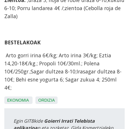
6-10; Porru landarea 4€ /;zientoa (Cebolla roja de
Zalla)
BESTELAKOAK
Arto gorri irina 6€/kg; Arto irina 3€/kg; Eztia
14,20-18€/kg.; Propoli 10€/30ml.; Polena
10€/250gr.;Sagar dultzea 8-10;Irasagar dultzea 8-
10€; Behi esne yogurta 6; Sagar zukua 4; 250ml
4€;
EKONOMIA
ORDIZIA
Egin GITBkide
Goierri Irrati Telebista
aplikazioa
n eta zozketaz, Gida Komertzialeko