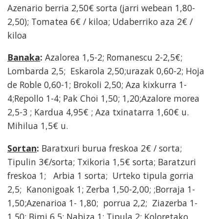
Azenario berria 2,50€ sorta (jarri webean 1,80-
2,50); Tomatea 6€ / kiloa; Udaberriko aza 2€ /
kiloa
Banaka
:
Azalorea 1,5-2; Romanescu 2-2,5€;
Lombarda 2,5; Eskarola 2,50;urazak 0,60-2; Hoja
de Roble 0,60-1; Brokoli 2,50; Aza kixkurra 1-
4;Repollo 1-4; Pak Choi 1,50; 1,20;Azalore morea
2,5-3 ; Kardua 4,95€ ; Aza txinatarra 1,60€ u.
Mihilua 1,5€ u.
Sortan
:
Baratxuri burua freskoa 2€ / sorta;
Tipulin 3€/sorta; Txikoria 1,5€ sorta; Baratzuri
freskoa 1; Arbia 1 sorta; Urteko tipula gorria
2,5; Kanonigoak 1; Zerba 1,50-2,00; ;Borraja 1-
1,50;Azenarioa 1- 1,80; porrua 2,2; Ziazerba 1-
1,50; Bimi 6,5; Nabiza 1; Tipula 2; Koloretako