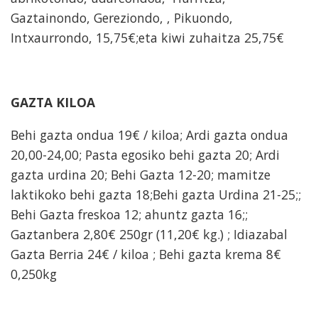
Gaztainondo, Gereziondo, , Pikuondo,
Intxaurrondo, 15,75€;eta kiwi zuhaitza 25,75€
GAZTA KILOA
Behi gazta ondua 19€ / kiloa; Ardi gazta ondua
20,00-24,00; Pasta egosiko behi gazta 20; Ardi
gazta urdina 20; Behi Gazta 12-20; mamitze
laktikoko behi gazta 18;Behi gazta Urdina 21-25;;
Behi Gazta freskoa 12; ahuntz gazta 16;;
Gaztanbera 2,80€ 250gr (11,20€ kg.) ; Idiazabal
Gazta Berria 24€ / kiloa ; Behi gazta krema 8€
0,250kg