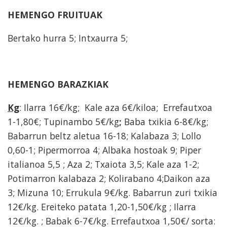
HEMENGO FRUITUAK
Bertako hurra 5; Intxaurra 5;
HEMENGO BARAZKIAK
Kg
: Ilarra 16€/kg; Kale aza 6€/kiloa; Errefautxoa
1-1,80€; Tupinambo 5€/kg
;
Baba txikia 6-8€/kg;
Babarrun beltz aletua 16-18; Kalabaza 3; Lollo
0,60-1; Pipermorroa 4; Albaka hostoak 9; Piper
italianoa 5,5 ; Aza 2; Txaiota 3,5; Kale aza 1-2;
Potimarron kalabaza 2; Kolirabano 4;Daikon aza
3; Mizuna 10; Errukula 9€/kg. Babarrun zuri txikia
12€/kg. Ereiteko patata 1,20-1,50€/kg ; Ilarra
12€/kg. ; Babak 6-7€/kg. Errefautxoa 1,50€/ sorta: