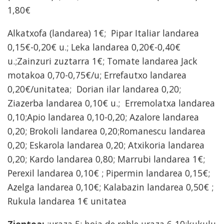
1,80€
Alkatxofa (landarea) 1€; Pipar Italiar landarea
0,15€-0,20€ u.; Leka landarea 0,20€-0,40€
u.;Zainzuri zuztarra 1€; Tomate landarea Jack
motakoa 0,70-0,75€/u; Errefautxo landarea
0,20€/unitatea;
Dorian ilar landarea 0,20;
Ziazerba landarea 0,10€ u.; Erremolatxa landarea
0,10;Apio landarea 0,10-0,20; Azalore landarea
0,20; Brokoli landarea 0,20;Romanescu landarea
0,20; Eskarola landarea 0,20; Atxikoria landarea
0,20; Kardo landarea 0,80; Marrubi landarea 1€;
Perexil landarea 0,10€ ; Pipermin landarea 0,15€;
Azelga landarea 0,10€; Kalabazin landarea 0,50€ ;
Rukula landarea 1€ unitatea
Zientoa:
;uraza 5; hoja de roble uraza 6-10;kukulu