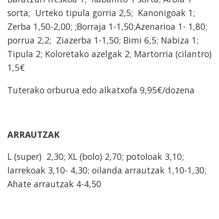
sorta; Urteko tipula gorria 2,5; Kanonigoak 1;
Zerba 1,50-2,00; ;Borraja 1-1,50;Azenarioa 1- 1,80;
porrua 2,2; Ziazerba 1-1,50; Bimi 6,5; Nabiza 1;
Tipula 2; Koloretako azelgak 2; Martorria (cilantro)
1,5€
Tuterako orburua edo alkatxofa 9,95€/dozena
ARRAUTZAK
L (super) 2,30; XL (bolo) 2,70; potoloak 3,10;
larrekoak 3,10- 4,30; oilanda arrautzak 1,10-1,30;
Ahate arrautzak 4-4,50