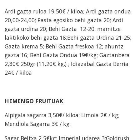
Ardi gazta ruloa 19,50€ / kiloa; Ardi gazta ondua
20,00-24,00; Pasta egosiko behi gazta 20; Ardi
gazta urdina 20; Behi Gazta 12-20; mamitze
laktikoko behi gazta 18;Behi gazta Urdina 21-25;
Gazta krema 5; Behi Gazta freskoa 12; ahuntz
gazta 16; Behi Gazta Ondua 19€/kg; Gaztanbera
2,80€ 250gr (11,20€ kg.) ; Idiazabal Gazta Berria
24€ / kiloa
HEMENGO FRUITUAK
Alpigala sagarra 3,50€/ kiloa; Limoia 2€ / kg;
Mendiola Sagarra 3€ / kg;
Sagar Beltxa 2,5€kg; Imperial udarea 3;Goldrush