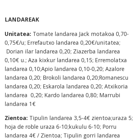
LANDAREAK
Unitatea:
Tomate landarea Jack motakoa 0,70-
0,75€/u; Errefautxo landarea 0,20€/unitatea;
Dorian ilar landarea 0,20; Ziazerba landarea
0,10€ u.; Aza kixkur landarea 0,15; Erremolatxa
landarea 0,10;Apio landarea 0,10-0,20; Azalore
landarea 0,20; Brokoli landarea 0,20;Romanescu
landarea 0,20; Eskarola landarea 0,20; Atxikoria
landarea 0,20; Kardo landarea 0,80; Marrubi
landarea 1€
Zientoa:
Tipulin landarea 3,5-4€ zientoa;uraza 5;
hoja de roble uraza 6-10;kukulu 6-10; Porru
landarea 4€ / Zientoa; Tipulin gorri landarea