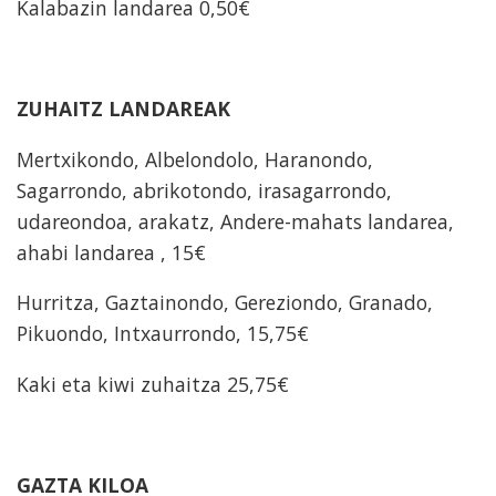
Kalabazin landarea 0,50€
ZUHAITZ LANDAREAK
Mertxikondo, Albelondolo, Haranondo,
Sagarrondo, abrikotondo, irasagarrondo,
udareondoa, arakatz, Andere-mahats landarea,
ahabi landarea , 15€
Hurritza, Gaztainondo, Gereziondo, Granado,
Pikuondo, Intxaurrondo, 15,75€
Kaki eta kiwi zuhaitza 25,75€
GAZTA KILOA