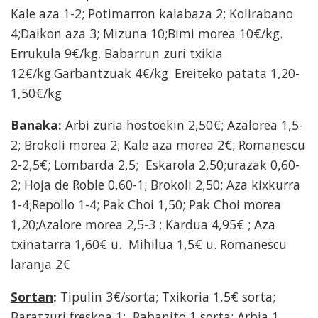
Kale aza 1-2; Potimarron kalabaza 2; Kolirabano
4;Daikon aza 3; Mizuna 10;Bimi morea 10€/kg.
Errukula 9€/kg. Babarrun zuri txikia
12€/kg.Garbantzuak 4€/kg. Ereiteko patata 1,20-
1,50€/kg
Banaka
:
Arbi zuria hostoekin 2,50€; Azalorea 1,5-
2; Brokoli morea 2; Kale aza morea 2€; Romanescu
2-2,5€; Lombarda 2,5; Eskarola 2,50;urazak 0,60-
2; Hoja de Roble 0,60-1; Brokoli 2,50; Aza kixkurra
1-4;Repollo 1-4; Pak Choi 1,50; Pak Choi morea
1,20;Azalore morea 2,5-3 ; Kardua 4,95€ ; Aza
txinatarra 1,60€ u. Mihilua 1,5€ u. Romanescu
laranja 2€
Sortan
:
Tipulin 3€/sorta; Txikoria 1,5€ sorta;
Baratzuri freskoa 1; Rabanito 1 sorta; Arbia 1