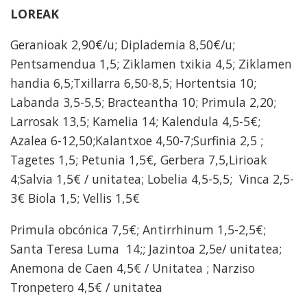
LOREAK
Geranioak 2,90€/u; Diplademia 8,50€/u;
Pentsamendua 1,5; Ziklamen txikia 4,5; Ziklamen
handia 6,5;Txillarra 6,50-8,5; Hortentsia 10;
Labanda 3,5-5,5; Bracteantha 10; Primula 2,20;
Larrosak 13,5; Kamelia 14; Kalendula 4,5-5€;
Azalea 6-12,50;Kalantxoe 4,50-7;Surfinia 2,5 ;
Tagetes 1,5; Petunia 1,5€, Gerbera 7,5,Lirioak
4;Salvia 1,5€ / unitatea; Lobelia 4,5-5,5; Vinca 2,5-
3€ Biola 1,5; Vellis 1,5€
Primula obcónica 7,5€; Antirrhinum 1,5-2,5€;
Santa Teresa Luma 14;; Jazintoa 2,5e/ unitatea;
Anemona de Caen 4,5€ / Unitatea ; Narziso
Tronpetero 4,5€ / unitatea