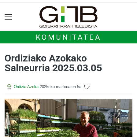
KOMUNITATEA
Ordiziako Azokako
Salneurria 2025.03.05
Ordizia Azoka
2025eko martxoaren 5a