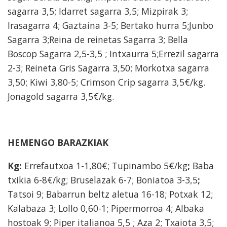
sagarra 3,5; Idarret sagarra 3,5; Mizpirak 3;
Irasagarra 4; Gaztaina 3-5; Bertako hurra 5;Junbo
Sagarra 3;Reina de reinetas Sagarra 3; Bella
Boscop Sagarra 2,5-3,5 ; Intxaurra 5;Errezil sagarra
2-3; Reineta Gris Sagarra 3,50; Morkotxa sagarra
3,50; Kiwi 3,80-5; Crimson Crip sagarra 3,5€/kg.
Jonagold sagarra 3,5€/kg.
HEMENGO BARAZKIAK
Kg
:
Errefautxoa 1-1,80€; Tupinambo 5€/kg
;
Baba
txikia 6-8€/kg; Bruselazak 6-7; Boniatoa 3-3,5
;
Tatsoi 9; Babarrun beltz aletua 16-18; Potxak 12;
Kalabaza 3; Lollo 0,60-1; Pipermorroa 4; Albaka
hostoak 9; Piper italianoa 5,5 ; Aza 2; Txaiota 3,5;