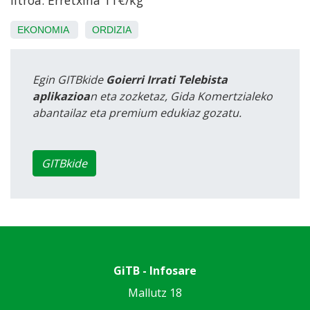
EKONOMIA
ORDIZIA
Egin GITBkide
Goierri Irrati Telebista
aplikazioa
n eta zozketaz, Gida Komertzialeko
abantailaz eta premium edukiaz gozatu.
GITBkide
GiTB - Infosare
Mallutz 18