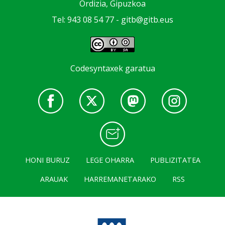
Ordizia, Gipuzkoa
Tel: 943 08 54 77 -
gitb@gitb.eus
Codesyntaxek garatua
HONI BURUZ
LEGE OHARRA
PUBLIZITATEA
ARAUAK
HARREMANETARAKO
RSS