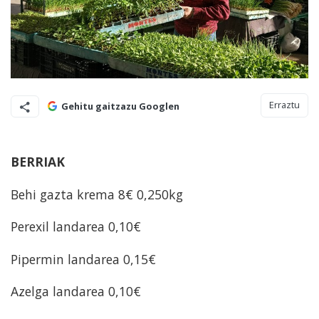
Erraztu
Gehitu gaitzazu Googlen
BERRIAK
Behi gazta krema 8€ 0,250kg
Perexil landarea 0,10€
Pipermin landarea 0,15€
Azelga landarea 0,10€