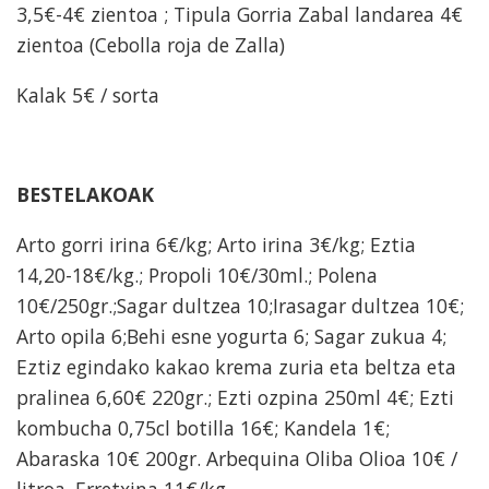
3,5€-4€ zientoa ; Tipula Gorria Zabal landarea 4€
zientoa (Cebolla roja de Zalla)
Kalak 5€ / sorta
BESTELAKOAK
Arto gorri irina 6€/kg; Arto irina 3€/kg; Eztia
14,20-18€/kg.; Propoli 10€/30ml.; Polena
10€/250gr.;Sagar dultzea 10;Irasagar dultzea 10€;
Arto opila 6;Behi esne yogurta 6; Sagar zukua 4;
Eztiz egindako kakao krema zuria eta beltza eta
pralinea 6,60€ 220gr.; Ezti ozpina 250ml 4€; Ezti
kombucha 0,75cl botilla 16€; Kandela 1€;
Abaraska 10€ 200gr. Arbequina Oliba Olioa 10€ /
litroa. Erretxina 11€/kg