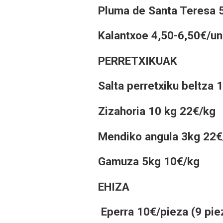
Pluma de Santa Teresa 5
Kalantxoe 4,50-6,50€/un
PERRETXIKUAK
Salta perretxiku beltza
Zizahoria 10 kg 22€/kg
Mendiko angula 3kg 22€
Gamuza 5kg 10€/kg
EHIZA
Eperra 10€/pieza (9 pie