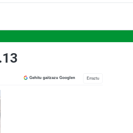
.13
Gehitu gaitzazu Googlen
Erraztu