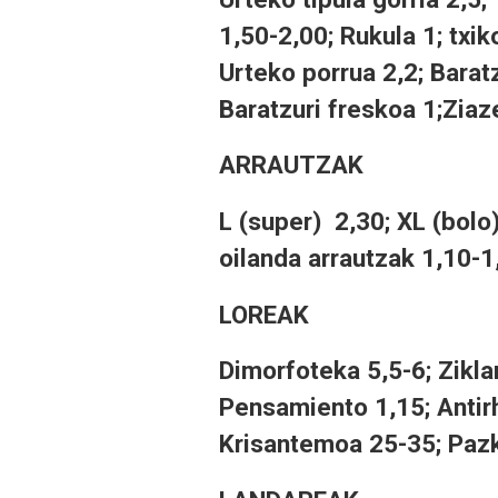
1,50-2,00; Rukula 1; txik
Urteko porrua 2,2; Barat
Baratzuri freskoa 1;Ziaz
ARRAUTZAK
L (super) 2,30; XL (bolo)
oilanda arrautzak 1,10-1
LOREAK
Dimorfoteka 5,5-6; Zikl
Pensamiento 1,15; Antirhi
Krisantemoa 25-35; Pazk