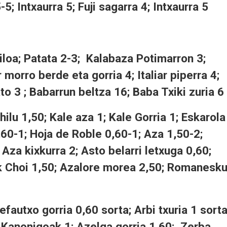
5; Intxaurra 5; Fuji sagarra 4; Intxaurra 5
loa; Patata 2-3; Kalabaza Potimarron 3;
morro berde eta gorria 4; Italiar piperra 4;
to 3 ; Babarrun beltza 16; Baba Txiki zuria 6 
hilu 1,50; Kale aza 1; Kale Gorria 1; Eskarola
,60-1; Hoja de Roble 0,60-1; Aza 1,50-2;
 Aza kixkurra 2; Asto belarri letxuga 0,60;
ak Choi 1,50; Azalore morea 2,50; Romanesk
fautxo gorria 0,60 sorta; Arbi txuria 1 sort
; Kanonigoak 1; Azelga gorria 1,60; Zerba