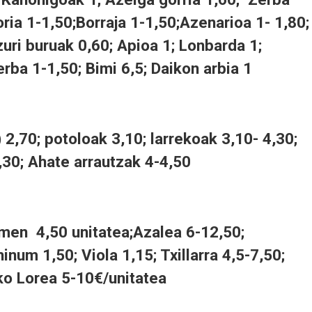
oria 1-1,50;Borraja 1-1,50;Azenarioa 1- 1,80;
zuri buruak 0,60; Apioa 1; Lonbarda 1;
erba 1-1,50; Bimi 6,5; Daikon arbia 1
 2,70; potoloak 3,10; larrekoak 3,10- 4,30;
,30; Ahate arrautzak 4-4,50
amen 4,50 unitatea;Azalea 6-12,50;
num 1,50; Viola 1,15; Txillarra 4,5-7,50;
o Lorea 5-10€/unitatea