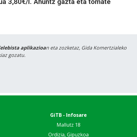
ua 3,80€/l. Ahuntz gazta eta tomate
Telebista aplikazioa
n eta zozketaz, Gida Komertzialeko
iaz gozatu.
GiTB - Infosare
Mallutz 18
Ordizia, Gipuzkoa