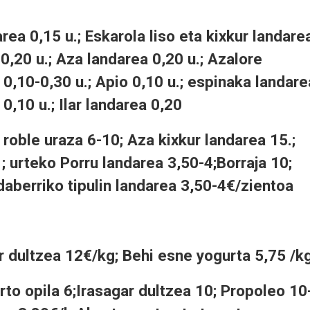
rea 0,15 u.; Eskarola liso eta kixkur landare
 0,20 u.; Aza landarea 0,20 u.; Azalore
 0,10-0,30 u.; Apio 0,10 u.; espinaka landare
 0,10 u.; Ilar landarea 0,20
 roble uraza 6-10; Aza kixkur landarea 15.;
; urteko Porru landarea 3,50-4;Borraja 10;
daberriko tipulin landarea 3,50-4€/zientoa
r dultzea 12€/kg; Behi esne yogurta 5,75 /kg
rto opila 6;Irasagar dultzea 10; Propoleo 10