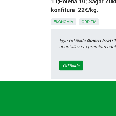
11;Polena 10; Sagar Zuk
konfitura 22€/kg.
EKONOMIA
ORDIZIA
Egin GITBkide
Goierri Irrati 
abantailaz eta premium eduk
GITBkide