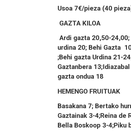
Usoa 7€/pieza (40 pieza
GAZTA KILOA
Ardi gazta 20,50-24,00;
urdina 20; Behi Gazta 1
;Behi gazta Urdina 21-24
Gaztanbera 13;Idiazabal 
gazta ondua 18
HEMENGO FRUITUAK
Basakana 7; Bertako hurra
Gaztainak 3-4;Reina de R
Bella Boskoop 3-4;Piku b