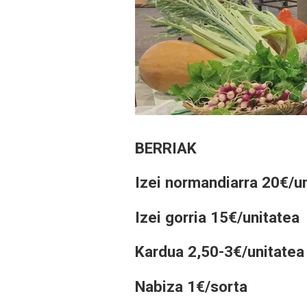
BERRIAK
Izei normandiarra 20€/u
Izei gorria 15€/unitatea
Kardua 2,50-3€/unitatea
Nabiza 1€/sorta