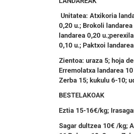
LANDAREAK
Unitatea:
Atxikoria landa
0,20 u.; Brokoli landarea
landarea 0,20 u.;perexila
0,10 u.; Paktxoi landarea
Zientoa:
uraza 5; hoja de
Erremolatxa landarea 10 
Zerba 15; kukulu 6-10; u
BESTELAKOAK
Eztia 15-16€/kg; Irasaga
Sagar dultzea 10€ /kg; A