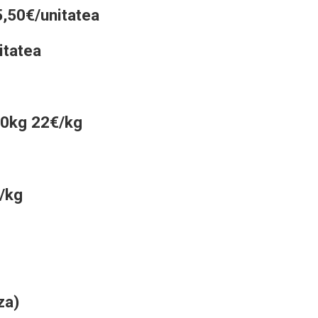
,50€/unitatea
itatea
 10kg 22€/kg
/kg
za)