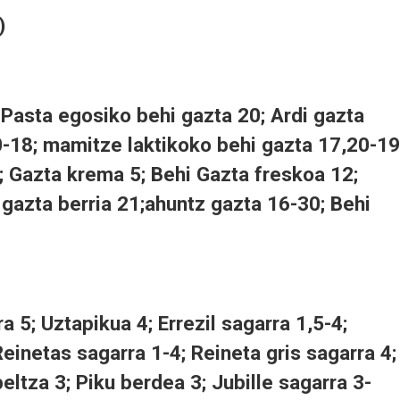
)
 Pasta egosiko behi gazta 20; Ardi gazta
0-18; mamitze laktikoko behi gazta 17,20-19
; Gazta krema 5; Behi Gazta freskoa 12;
gazta berria 21;ahuntz gazta 16-30; Behi
 5; Uztapikua 4; Errezil sagarra 1,5-4;
einetas sagarra 1-4; Reineta gris sagarra 4;
eltza 3; Piku berdea 3; Jubille sagarra 3-