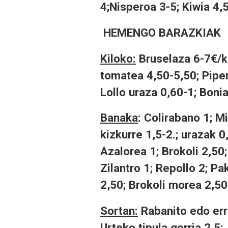
4;Nisperoa 3-5; Kiwia 4,5-
HEMENGO BARAZKIAK
Kiloko:
Bruselaza 6-7€/ki
tomatea 4,50-5,50; Piper 
Lollo uraza 0,60-1; Bonia
Banaka
: Colirabano 1; Mi
kizkurre 1,5-2.; urazak 0
Azalorea 1; Brokoli 2,50;
Zilantro 1; Repollo 2; P
2,50; Brokoli morea 2,50
Sortan:
Rabanito edo erre
Urteko tipula gorria 2,5