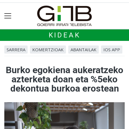
KIDEAK
SARRERA
KOMERTZIOAK
ABANTAILAK
IOS APP
Burko egokiena aukeratzeko
azterketa doan eta %5eko
dekontua burkoa erostean