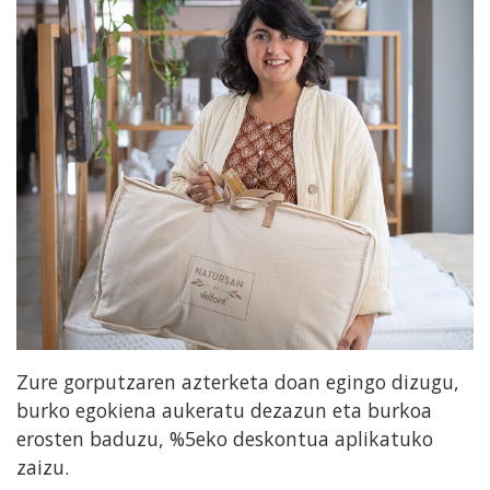
Zure gorputzaren azterketa doan egingo dizugu,
burko egokiena aukeratu dezazun eta burkoa
erosten baduzu, %5eko deskontua aplikatuko
zaizu.