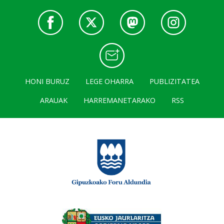
HONI BURUZ
LEGE OHARRA
PUBLIZITATEA
ARAUAK
HARREMANETARAKO
RSS