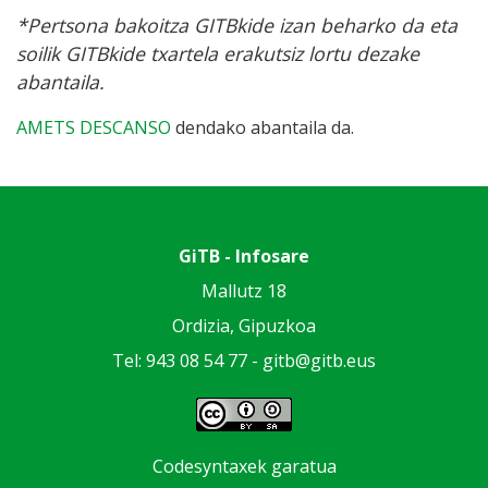
*Pertsona bakoitza GITBkide izan beharko da eta
soilik GITBkide txartela erakutsiz lortu dezake
abantaila.
AMETS DESCANSO
dendako abantaila da.
GiTB - Infosare
Mallutz 18
Ordizia, Gipuzkoa
Tel: 943 08 54 77 -
gitb@gitb.eus
Codesyntaxek garatua