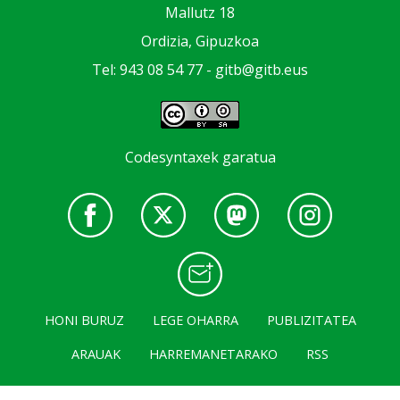
Mallutz 18
Ordizia, Gipuzkoa
Tel: 943 08 54 77 -
gitb@gitb.eus
Codesyntaxek garatua
HONI BURUZ
LEGE OHARRA
PUBLIZITATEA
ARAUAK
HARREMANETARAKO
RSS