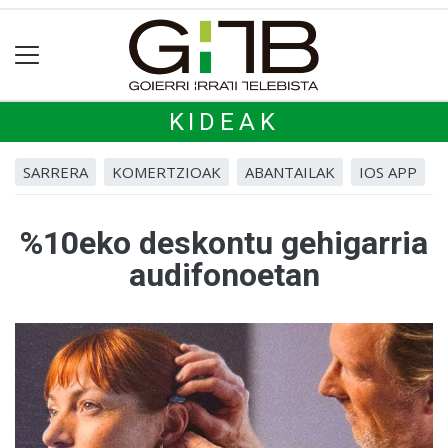
KIDEAK
SARRERA
KOMERTZIOAK
ABANTAILAK
IOS APP
%10eko deskontu gehigarria
audifonoetan