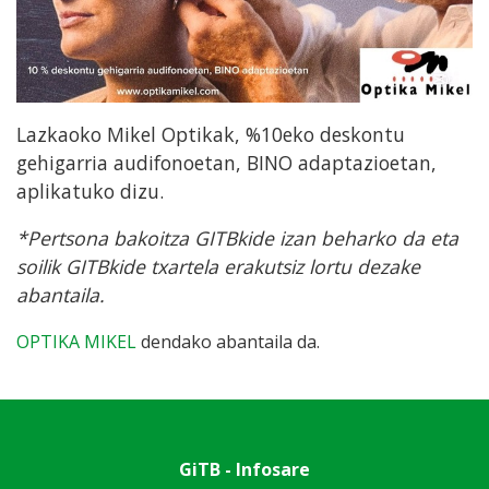
Lazkaoko Mikel Optikak, %10eko deskontu
gehigarria audifonoetan, BINO adaptazioetan,
aplikatuko dizu.
*Pertsona bakoitza GITBkide izan beharko da eta
soilik GITBkide txartela erakutsiz lortu dezake
abantaila.
OPTIKA MIKEL
dendako abantaila da.
GiTB - Infosare