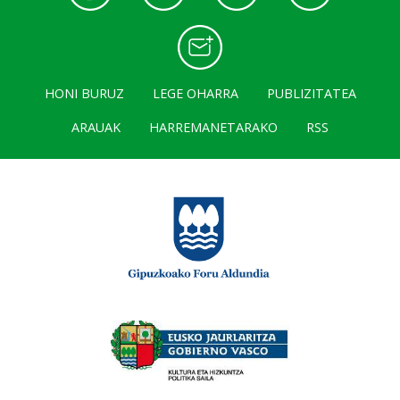
HONI BURUZ
LEGE OHARRA
PUBLIZITATEA
ARAUAK
HARREMANETARAKO
RSS