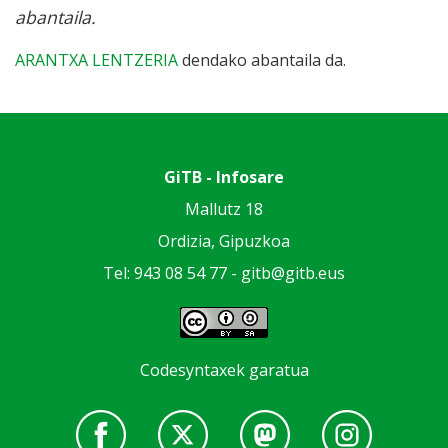
abantaila.
ARANTXA LENTZERIA
dendako abantaila da.
GiTB - Infosare
Mallutz 18
Ordizia, Gipuzkoa
Tel: 943 08 54 77 -
gitb@gitb.eus
Codesyntaxek garatua