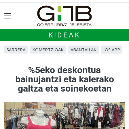
KIDEAK
SARRERA
KOMERTZIOAK
ABANTAILAK
IOS APP
%5eko deskontua
bainujantzi eta kalerako
galtza eta soinekoetan