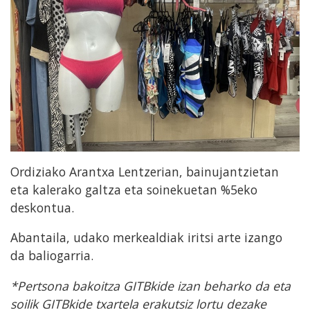
Ordiziako Arantxa Lentzerian, bainujantzietan
eta kalerako galtza eta soinekuetan %5eko
deskontua.
Abantaila, udako merkealdiak iritsi arte izango
da baliogarria.
*Pertsona bakoitza GITBkide izan beharko da eta
soilik GITBkide txartela erakutsiz lortu dezake