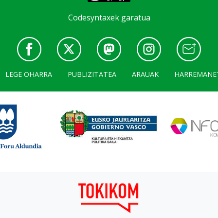
Codesyntaxek garatua
LEGE OHARRA
PUBLIZITATEA
ARAUAK
HARREMANE