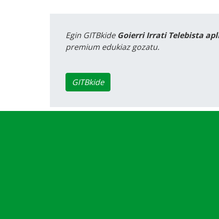
Egin GITBkide
Goierri Irrati Telebista ap
premium edukiaz gozatu.
GITBkide