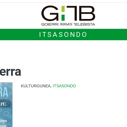
ITSASONDO
erra
KULTURGUNEA,
ITSASONDO