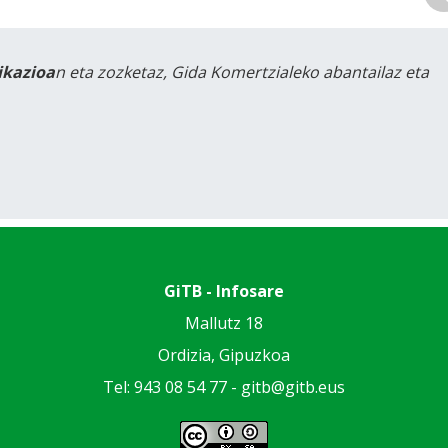
likazioa
n eta zozketaz, Gida Komertzialeko abantailaz eta
GiTB - Infosare
Mallutz 18
Ordizia, Gipuzkoa
Tel: 943 08 54 77 -
gitb@gitb.eus