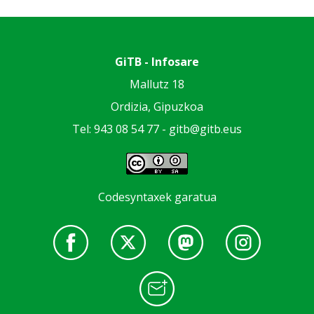
GiTB - Infosare
Mallutz 18
Ordizia, Gipuzkoa
Tel: 943 08 54 77 -
gitb@gitb.eus
Codesyntaxek garatua