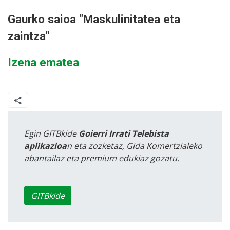
Gaurko saioa "Maskulinitatea eta
zaintza"
Izena ematea
Egin GITBkide
Goierri Irrati Telebista
aplikazioa
n eta zozketaz, Gida Komertzialeko
abantailaz eta premium edukiaz gozatu.
GITBkide