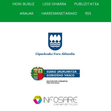
HONI BURUZ
LEGE OHARRA
PUBLIZITATEA
ARAUAK
HARREMANETARAKO
RSS