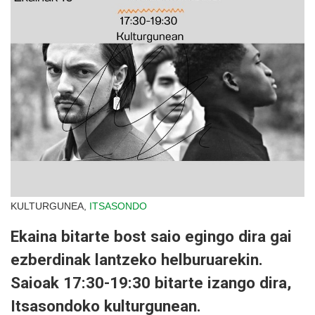
KULTURGUNEA,
ITSASONDO
Ekaina bitarte bost saio egingo dira gai
ezberdinak lantzeko helburuarekin.
Saioak 17:30-19:30 bitarte izango dira,
Itsasondoko kulturgunean.