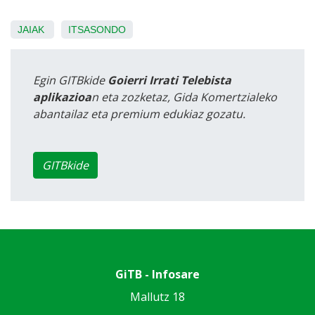
JAIAK
ITSASONDO
Egin GITBkide
Goierri Irrati Telebista
aplikazioa
n eta zozketaz, Gida Komertzialeko
abantailaz eta premium edukiaz gozatu.
GITBkide
GiTB - Infosare
Mallutz 18