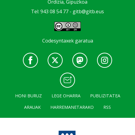
Ordizia, Gipuzkoa
Tel: 943 08 54 77 -
gitb@gitb.eus
Codesyntaxek garatua
HONI BURUZ
LEGE OHARRA
PUBLIZITATEA
ARAUAK
HARREMANETARAKO
RSS