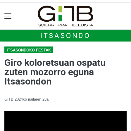
ITSASONDO
ITSASONDOKO FESTAK
Giro koloretsuan ospatu
zuten mozorro eguna
Itsasondon
GITB
2024ko irailaren 23a