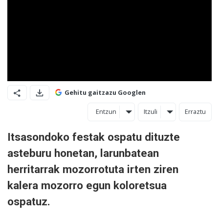
Gehitu gaitzazu Googlen
Entzun
Itzuli
Erraztu
Itsasondoko festak ospatu dituzte
asteburu honetan, larunbatean
herritarrak mozorrotuta irten ziren
kalera mozorro egun koloretsua
ospatuz.