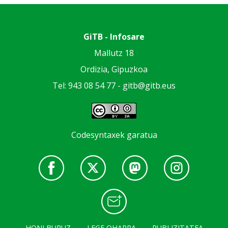
GiTB - Infosare
Mallutz 18
Ordizia, Gipuzkoa
Tel: 943 08 54 77 -
gitb@gitb.eus
Codesyntaxek garatua
HONI BURUZ
LEGE OHARRA
PUBLIZITATEA