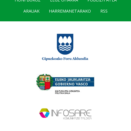
ARAUAK
HARREMANETARAKO
RSS