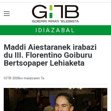
IDIAZABAL
Maddi Aiestaranek irabazi
du III. Florentino Goiburu
Bertsopaper Lehiaketa
GITB
2026ko maiatzaren 7a