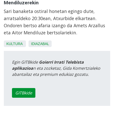
Mendiluzerekin
Sari banaketa ostiral honetan egingo dute,
arratsaldeko 20:30ean, Atxurbide elkartean.
Ondoren bertso afaria izango da Amets Arzallus
eta Aitor Mendiluze bertsolariekin.
KULTURA
IDIAZABAL
Egin GITBkide
Goierri Irrati Telebista
aplikazioa
n eta zozketaz, Gida Komertzialeko
abantailaz eta premium edukiaz gozatu.
GITBkide