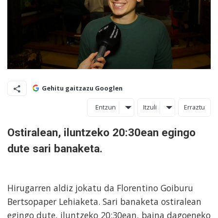
Gehitu gaitzazu Googlen
Entzun
Itzuli
Erraztu
Ostiralean, iluntzeko 20:30ean egingo
dute sari banaketa.
Hirugarren aldiz jokatu da Florentino Goiburu
Bertsopaper Lehiaketa. Sari banaketa ostiralean
egingo dute, iluntzeko 20:30ean, baina dagoeneko