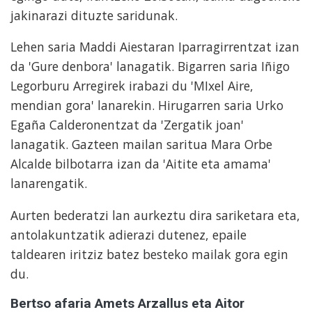
jakinarazi dituzte saridunak.
Lehen saria Maddi Aiestaran Iparragirrentzat izan
da 'Gure denbora' lanagatik. Bigarren saria Iñigo
Legorburu Arregirek irabazi du 'MIxel Aire,
mendian gora' lanarekin. Hirugarren saria Urko
Egaña Calderonentzat da 'Zergatik joan'
lanagatik. Gazteen mailan saritua Mara Orbe
Alcalde bilbotarra izan da 'Aitite eta amama'
lanarengatik.
Aurten bederatzi lan aurkeztu dira sariketara eta,
antolakuntzatik adierazi dutenez, epaile
taldearen iritziz batez besteko mailak gora egin
du.
Bertso afaria Amets Arzallus eta Aitor