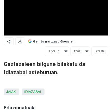
Gehitu gaitzazu Googlen
Entzun
Itzuli
Erraztu
Gaztazaleen bilgune bilakatu da
Idiazabal asteburuan.
JAIAK
IDIAZABAL
Erlazionatuak