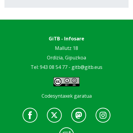
GiTB - Infosare
Mallutz 18
Ordizia, Gipuzkoa
Tel: 943 08 54 77 -
gitb@gitb.eus
Codesyntaxek garatua