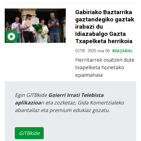
Gabiriako Baztarrika
gaztandegiko gaztak
irabazi du
Idiazabalgo Gazta
Txapelketa herrikoia
GITB
2025 mai 05
IDIAZABAL
Herritarrek osatzen dute
txapelketa honetako
epaimahaia
Egin GITBkide
Goierri Irrati Telebista
aplikazioa
n eta zozketaz, Gida Komertzialeko
abantailaz eta premium edukiaz gozatu.
GITBkide