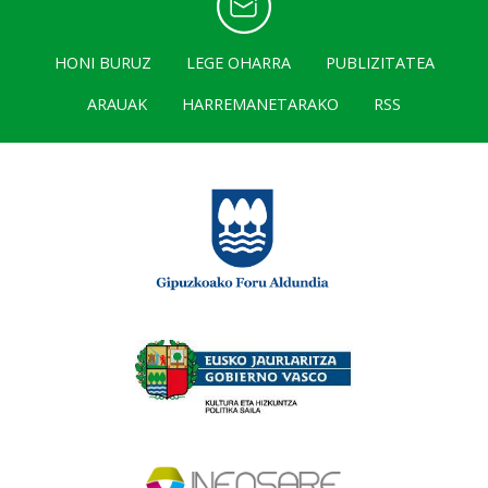
HONI BURUZ
LEGE OHARRA
PUBLIZITATEA
ARAUAK
HARREMANETARAKO
RSS