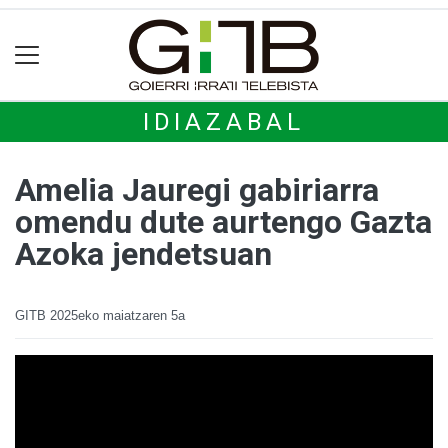
IDIAZABAL
Amelia Jauregi gabiriarra
omendu dute aurtengo Gazta
Azoka jendetsuan
GITB
2025eko maiatzaren 5a