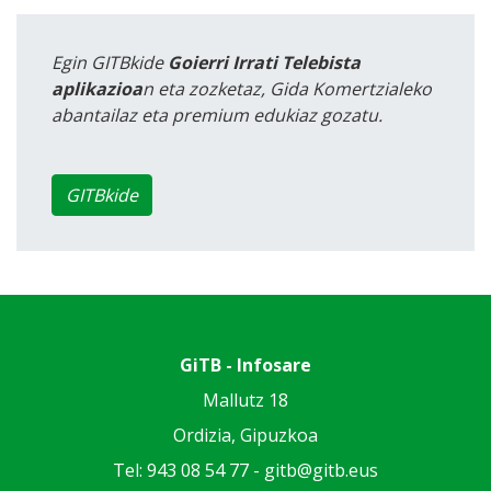
Egin GITBkide
Goierri Irrati Telebista
aplikazioa
n eta zozketaz, Gida Komertzialeko
abantailaz eta premium edukiaz gozatu.
GITBkide
GiTB - Infosare
Mallutz 18
Ordizia, Gipuzkoa
Tel: 943 08 54 77 -
gitb@gitb.eus