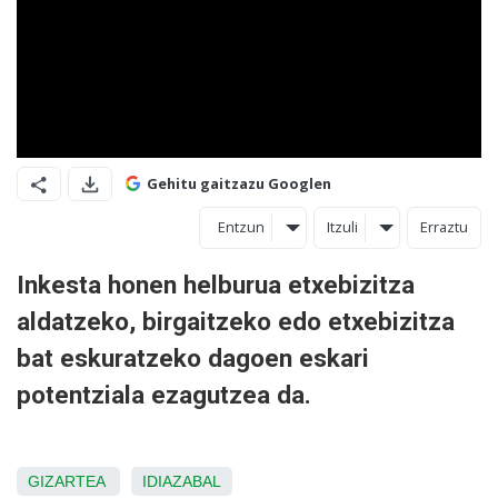
Gehitu gaitzazu Googlen
Entzun
Itzuli
Erraztu
Inkesta honen helburua etxebizitza
aldatzeko, birgaitzeko edo etxebizitza
bat eskuratzeko dagoen eskari
potentziala ezagutzea da.
GIZARTEA
IDIAZABAL