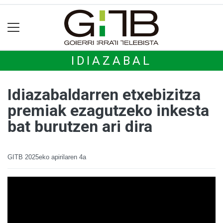
IDIAZABAL
Idiazabaldarren etxebizitza
premiak ezagutzeko inkesta
bat burutzen ari dira
GITB
2025eko apirilaren 4a