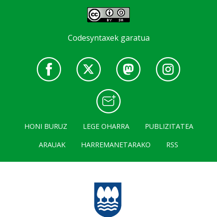
Codesyntaxek garatua
HONI BURUZ
LEGE OHARRA
PUBLIZITATEA
ARAUAK
HARREMANETARAKO
RSS