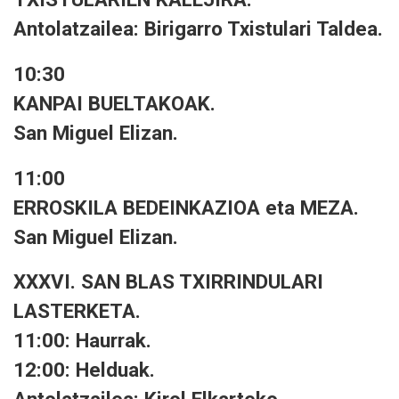
Antolatzailea: Birigarro Txistulari Taldea.
10:30
KANPAI BUELTAKOAK.
San Miguel Elizan.
11:00
ERROSKILA BEDEINKAZIOA eta MEZA.
San Miguel Elizan.
XXXVI. SAN BLAS TXIRRINDULARI
LASTERKETA.
11:00: Haurrak.
12:00: Helduak.