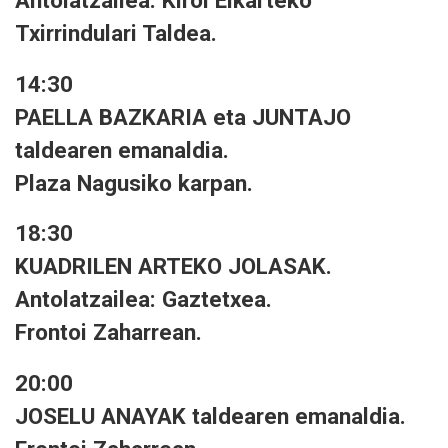
Antolatzailea: Kirol Elkarteko
Txirrindulari Taldea.
14:30
PAELLA BAZKARIA eta JUNTAJO
taldearen emanaldia.
Plaza Nagusiko karpan.
18:30
KUADRILEN ARTEKO JOLASAK.
Antolatzailea: Gaztetxea.
Frontoi Zaharrean.
20:00
JOSELU ANAYAK taldearen emanaldia.