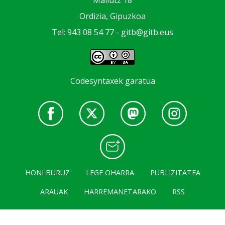
Mallutz 18
Ordizia, Gipuzkoa
Tel: 943 08 54 77 -
gitb@gitb.eus
Codesyntaxek garatua
HONI BURUZ
LEGE OHARRA
PUBLIZITATEA
ARAUAK
HARREMANETARAKO
RSS