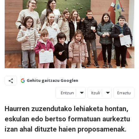
Gehitu gaitzazu Googlen
Entzun
Itzuli
Erraztu
Haurren zuzendutako lehiaketa hontan,
eskulan edo bertso formatuan aurkeztu
izan ahal dituzte haien proposamenak.