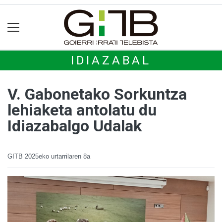
IDIAZABAL
V. Gabonetako Sorkuntza
lehiaketa antolatu du
Idiazabalgo Udalak
GITB
2025eko urtarrilaren 8a