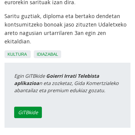
eurorekin sarituak izan dira.
Saritu guztiak, diploma eta bertako dendetan
kontsumitzeko bonoak jaso zituzten Udaletxeko
areto nagusian urtarrilaren 3an egin zen
ekitaldian.
KULTURA
IDIAZABAL
Egin GITBkide
Goierri Irrati Telebista
aplikazioa
n eta zozketaz, Gida Komertzialeko
abantailaz eta premium edukiaz gozatu.
GITBkide