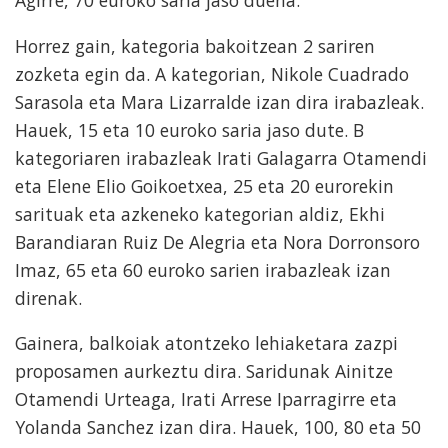
Horrez gain, kategoria bakoitzean 2 sariren
zozketa egin da. A kategorian, Nikole Cuadrado
Sarasola eta Mara Lizarralde izan dira irabazleak.
Hauek, 15 eta 10 euroko saria jaso dute. B
kategoriaren irabazleak Irati Galagarra Otamendi
eta Elene Elio Goikoetxea, 25 eta 20 eurorekin
sarituak eta azkeneko kategorian aldiz, Ekhi
Barandiaran Ruiz De Alegria eta Nora Dorronsoro
Imaz, 65 eta 60 euroko sarien irabazleak izan
direnak.
Gainera, balkoiak atontzeko lehiaketara zazpi
proposamen aurkeztu dira. Saridunak Ainitze
Otamendi Urteaga, Irati Arrese Iparragirre eta
Yolanda Sanchez izan dira. Hauek, 100, 80 eta 50