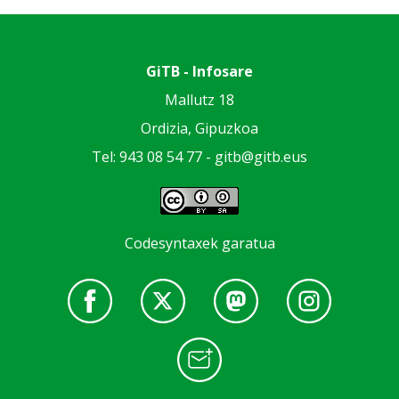
GiTB - Infosare
Mallutz 18
Ordizia, Gipuzkoa
Tel: 943 08 54 77 -
gitb@gitb.eus
Codesyntaxek garatua