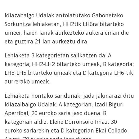
Idiazabalgo Udalak antolatutako Gabonetako
Sorkuntza lehiaketan, HH2tik LH6ra bitarteko
umeei, haien lanak aurkezteko aukera eman die
eta guztira 21 lan aurkeztu dira.
Lehiaketa 3 kategorietan sailkatzen da: A
kategoria; HH2-LH2 bitarteko umeak, B kategoria;
LH3-LH5 bitarteko umeak eta D kategoria LH6-tik
aurrerako umeak.
Lehiaketa hontako saridunak, jada jakinarazi ditu
Idiazalbalgo Udalak. A kategorian, Izadi Biguri
Aperribai, 20 euroko saria jaso duena. B
kategorian aldiz, Elene Dorronsoro Imaz, 30
euroko sariarekin eta D kategorian Ekai Collado
Agirre, 70 euroko saria jaso duena.