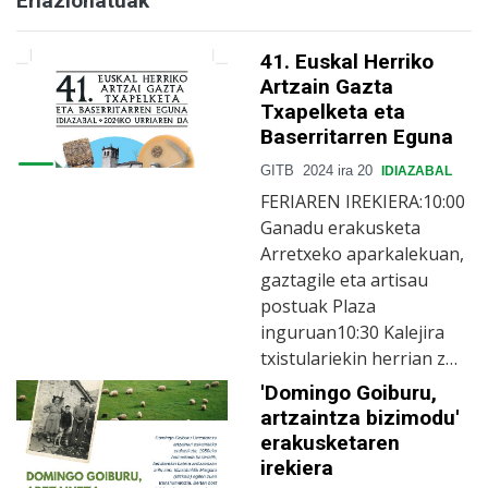
Erlazionatuak
41. Euskal Herriko
Artzain Gazta
Txapelketa eta
Baserritarren Eguna
GITB
2024 ira 20
IDIAZABAL
FERIAREN IREKIERA:10:00
Ganadu erakusketa
Arretxeko aparkalekuan,
gaztagile eta artisau
postuak Plaza
inguruan10:30 Kalejira
txistulariekin herrian z…
'Domingo Goiburu,
artzaintza bizimodu'
erakusketaren
irekiera