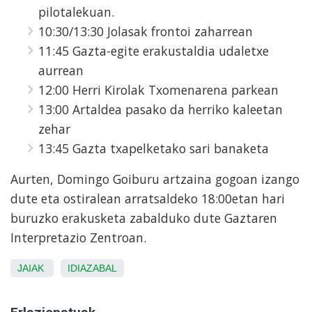
pilotalekuan.
10:30/13:30 Jolasak frontoi zaharrean
11:45 Gazta-egite erakustaldia udaletxe
aurrean
12:00 Herri Kirolak Txomenarena parkean
13:00 Artaldea pasako da herriko kaleetan
zehar
13:45 Gazta txapelketako sari banaketa
Aurten, Domingo Goiburu artzaina gogoan izango
dute eta ostiralean arratsaldeko 18:00etan hari
buruzko erakusketa zabalduko dute Gaztaren
Interpretazio Zentroan.
JAIAK
IDIAZABAL