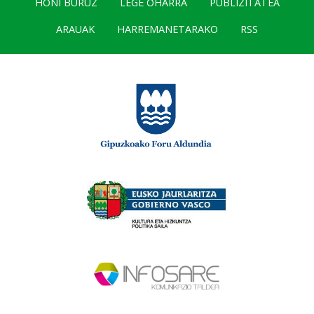
HONI BURUZ
LEGE OHARRA
PUBLIZITATEA
ARAUAK
HARREMANETARAKO
RSS