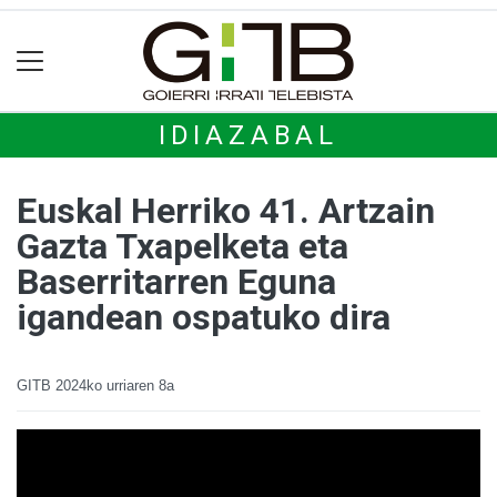
IDIAZABAL
Euskal Herriko 41. Artzain
Gazta Txapelketa eta
Baserritarren Eguna
igandean ospatuko dira
GITB
2024ko urriaren 8a