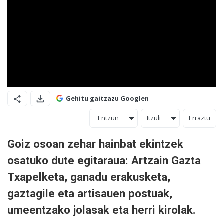
Gehitu gaitzazu Googlen
Entzun
Itzuli
Erraztu
Goiz osoan zehar hainbat ekintzek
osatuko dute egitaraua: Artzain Gazta
Txapelketa, ganadu erakusketa,
gaztagile eta artisauen postuak,
umeentzako jolasak eta herri kirolak.