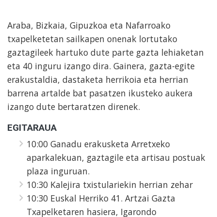
Araba, Bizkaia, Gipuzkoa eta Nafarroako
txapelketetan sailkapen onenak lortutako
gaztagileek hartuko dute parte gazta lehiaketan
eta 40 inguru izango dira. Gainera, gazta-egite
erakustaldia, dastaketa herrikoia eta herrian
barrena artalde bat pasatzen ikusteko aukera
izango dute bertaratzen direnek.
EGITARAUA
10:00 Ganadu erakusketa Arretxeko
aparkalekuan, gaztagile eta artisau postuak
plaza inguruan.
10:30 Kalejira txistulariekin herrian zehar
10:30 Euskal Herriko 41. Artzai Gazta
Txapelketaren hasiera, Igarondo