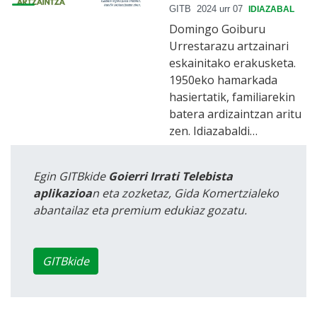
GITB
2024 urr 07
IDIAZABAL
Domingo Goiburu
Urrestarazu artzainari
eskainitako erakusketa.
1950eko hamarkada
hasiertatik, familiarekin
batera ardizaintzan aritu
zen. Idiazabaldi…
Egin GITBkide
Goierri Irrati Telebista
aplikazioa
n eta zozketaz, Gida Komertzialeko
abantailaz eta premium edukiaz gozatu.
GITBkide