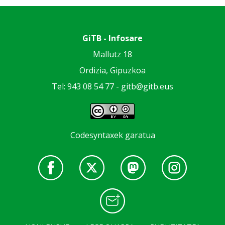
GiTB - Infosare
Mallutz 18
Ordizia, Gipuzkoa
Tel: 943 08 54 77 -
gitb@gitb.eus
Codesyntaxek garatua