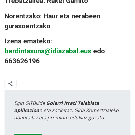
Trebatzailea: Rakel Gamito
Norentzako: Haur eta nerabeen
gurasoentzako
Izena emateko:
berdintasuna@idiazabal.eus
edo
663626196
Egin GITBkide
Goierri Irrati Telebista
aplikazioa
n eta zozketaz, Gida Komertzialeko
abantailaz eta premium edukiaz gozatu.