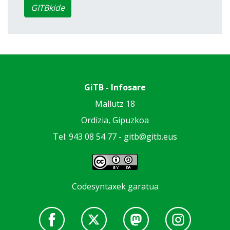
GITBkide
GiTB - Infosare
Mallutz 18
Ordizia, Gipuzkoa
Tel: 943 08 54 77 -
gitb@gitb.eus
Codesyntaxek garatua