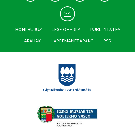
HONI BURUZ
LEGE OHARRA
PUBLIZITATEA
ARAUAK
HARREMANETARAKO
RSS