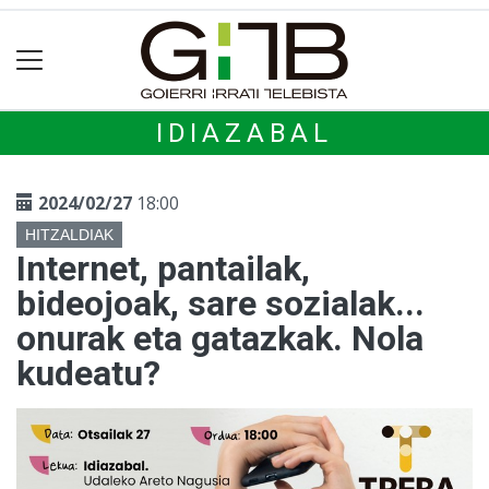
IDIAZABAL
2024/02/27
18:00
HITZALDIAK
Internet, pantailak,
bideojoak, sare sozialak...
onurak eta gatazkak. Nola
kudeatu?