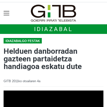
IDIAZABAL
IDIAZABALGO FESTAK
Helduen danborradan
gazteen partaidetza
handiagoa eskatu dute
GITB
2011ko otsailaren 4a