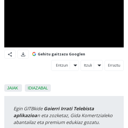
Gehitu gaitzazu Googlen
Entzun
Itzuli
Erraztu
JAIAK
IDIAZABAL
Egin GITBkide
Goierri Irrati Telebista
aplikazioa
n eta zozketaz, Gida Komertzialeko
abantailaz eta premium edukiaz gozatu.