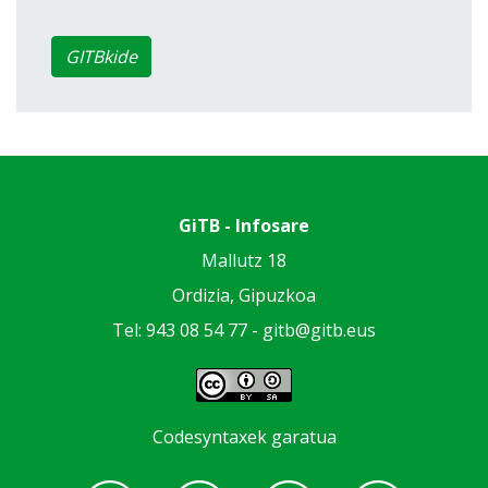
GITBkide
GiTB - Infosare
Mallutz 18
Ordizia, Gipuzkoa
Tel: 943 08 54 77 -
gitb@gitb.eus
Codesyntaxek garatua