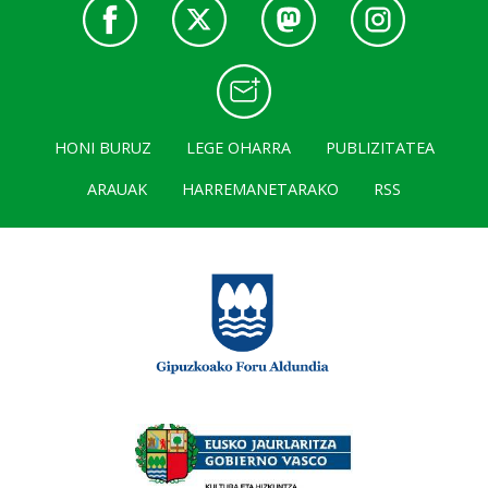
HONI BURUZ
LEGE OHARRA
PUBLIZITATEA
ARAUAK
HARREMANETARAKO
RSS