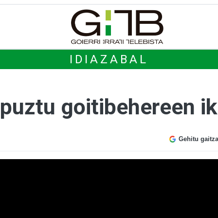
IDIAZABAL
apuztu goitibehereen i
Gehitu gaitz