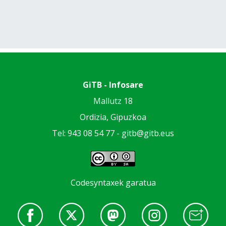
GiTB - Infosare
Mallutz 18
Ordizia, Gipuzkoa
Tel: 943 08 54 77 -
gitb@gitb.eus
Codesyntaxek garatua