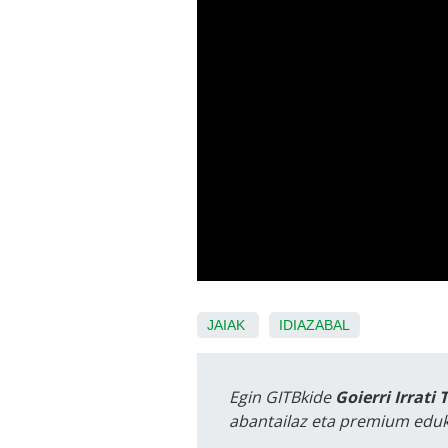
JAIAK
IDIAZABAL
Egin GITBkide
Goierri Irrati 
abantailaz eta premium eduk