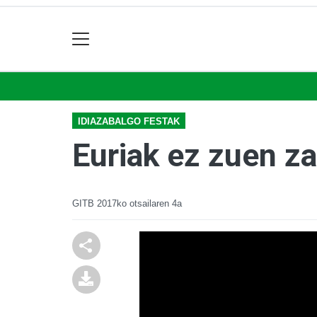
IDIAZABALGO FESTAK
Euriak ez zuen z
GITB
2017ko otsailaren 4a