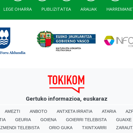
LEGE OHARRA
PUBLIZITATEA
ARAUAK
HARREMANE
Gertuko informazioa, euskaraz
AMEZTI
ANBOTO
ANTXETA IRRATIA
ATARIA
AZP
TIA
GEURIA
GOIENA
GOIERRI TELEBISTA
GUAIXE
IZMENDI TELEBISTA
ORIO GUKA
TXINTXARRI
ZARAUT