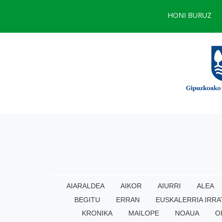
HONI BURUZ
AIARALDEA
AIKOR
AIURRI
ALEA
BEGITU
ERRAN
EUSKALERRIA IRRA
KRONIKA
MAILOPE
NOAUA
O