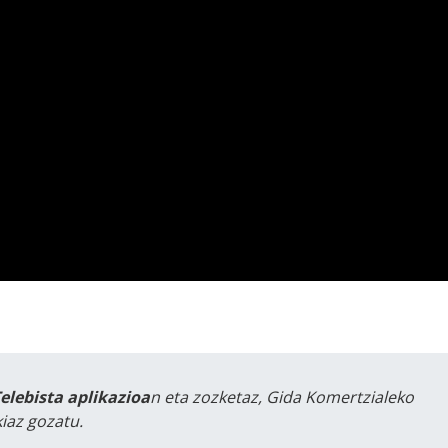
Telebista aplikazioa
n eta zozketaz, Gida Komertzialeko
iaz gozatu.