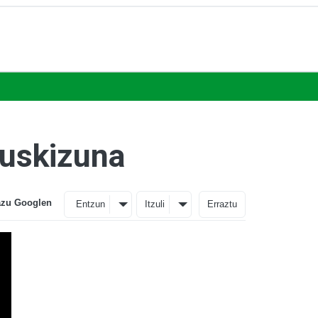
kuskizuna
azu Googlen
Entzun
Itzuli
Erraztu