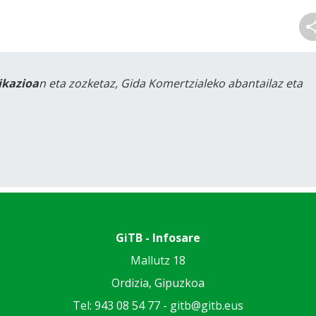
likazioa
n eta zozketaz, Gida Komertzialeko abantailaz eta
GiTB - Infosare
Mallutz 18
Ordizia, Gipuzkoa
Tel: 943 08 54 77 -
gitb@gitb.eus