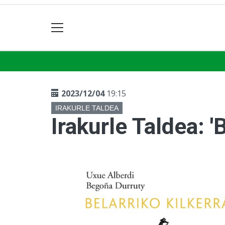
2023/12/04
19:15
IRAKURLE TALDEA
Irakurle Taldea: 'B