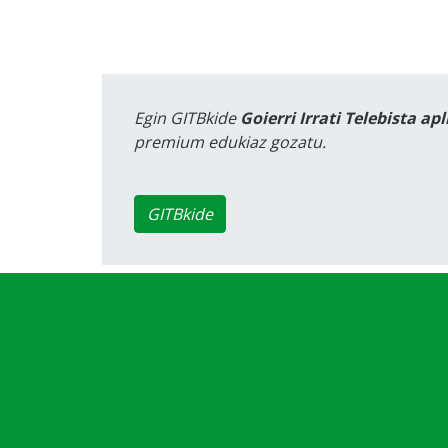
Egin GITBkide
Goierri Irrati Telebista ap
premium edukiaz gozatu.
GITBkide