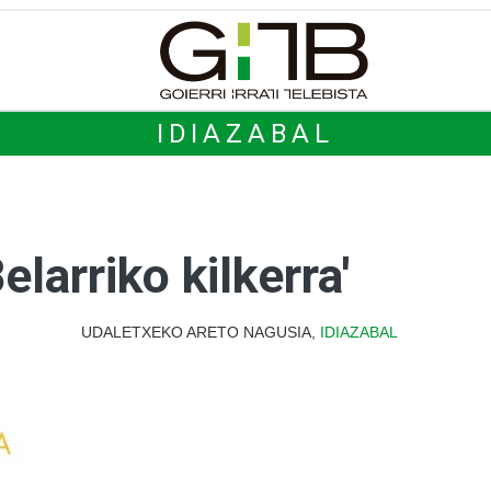
IDIAZABAL
elarriko kilkerra'
UDALETXEKO ARETO NAGUSIA,
IDIAZABAL