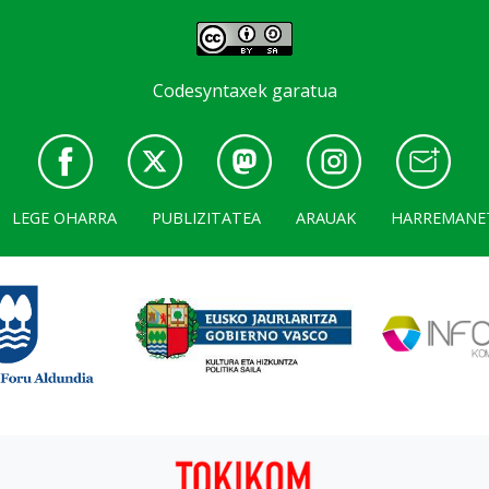
Codesyntaxek garatua
LEGE OHARRA
PUBLIZITATEA
ARAUAK
HARREMANE