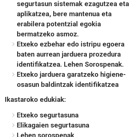
segurtasun sistemak ezagutzea eta
aplikatzea, bere mantenua eta
erabilera potentzial egokia
bermatzeko asmoz.
Etxeko ezbehar edo istripu egoera
baten aurrean jarduera prozedura
identifikatzea. Lehen Sorospenak.
Etxeko jarduera garatzeko higiene-
osasun baldintzak identifikatzea
​Ikastaroko edukiak:
Etxeko segurtasuna
Elikagaien segurtasuna
Lehen sorospenak