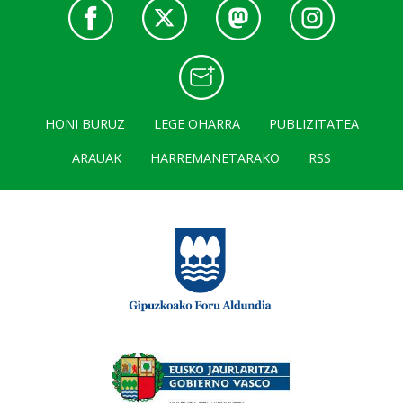
HONI BURUZ
LEGE OHARRA
PUBLIZITATEA
ARAUAK
HARREMANETARAKO
RSS