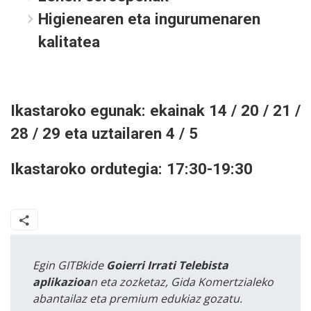
Higienearen eta ingurumenaren
kalitatea
Ikastaroko egunak: ekainak 14 / 20 / 21 /
28 / 29 eta uztailaren 4 / 5
Ikastaroko ordutegia: 17:30-19:30
Egin GITBkide
Goierri Irrati Telebista
aplikazioa
n eta zozketaz, Gida Komertzialeko
abantailaz eta premium edukiaz gozatu.