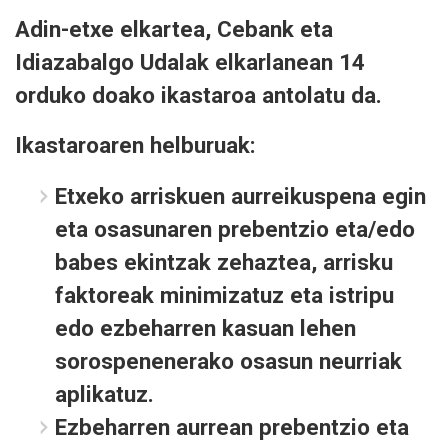
Adin-etxe elkartea, Cebank eta
Idiazabalgo Udalak elkarlanean 14
orduko doako ikastaroa antolatu da.
Ikastaroaren helburuak:
Etxeko arriskuen aurreikuspena egin
eta osasunaren prebentzio eta/edo
babes ekintzak zehaztea, arrisku
faktoreak minimizatuz eta istripu
edo ezbeharren kasuan lehen
sorospenenerako osasun neurriak
aplikatuz.
Ezbeharren aurrean prebentzio eta