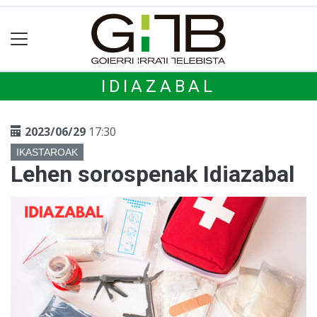
IDIAZABAL
2023/06/29
17:30
IKASTAROAK
Lehen sorospenak Idiazabal