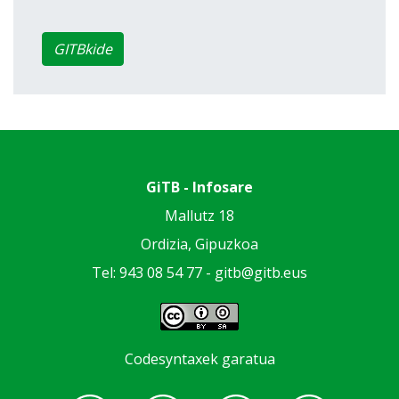
GITBkide
GiTB - Infosare
Mallutz 18
Ordizia, Gipuzkoa
Tel: 943 08 54 77 -
gitb@gitb.eus
Codesyntaxek garatua