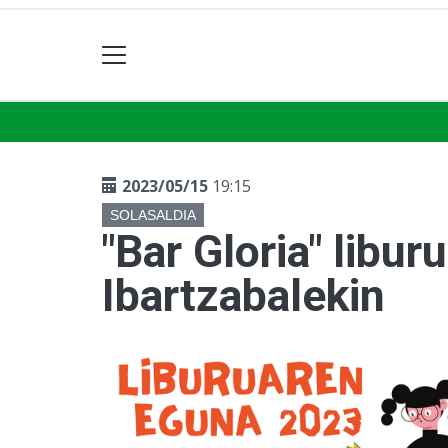
2023/05/15
19:15
SOLASALDIA
"Bar Gloria" libu
Ibartzabalekin