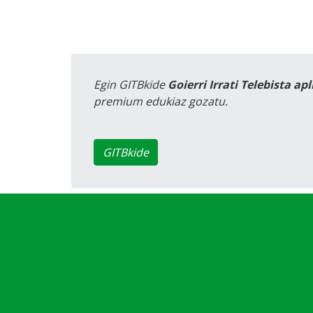
Egin GITBkide
Goierri Irrati Telebista ap
premium edukiaz gozatu.
GITBkide