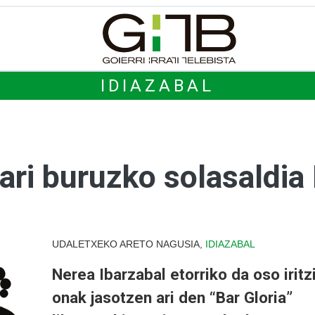
IDIAZABAL
ruari buruzko solasaldia
UDALETXEKO ARETO NAGUSIA,
IDIAZABAL
Nerea Ibarzabal etorriko da oso iritz
onak jasotzen ari den “Bar Gloria”