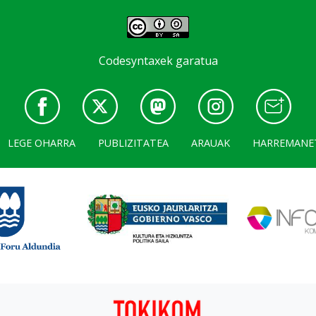
Codesyntaxek garatua
LEGE OHARRA
PUBLIZITATEA
ARAUAK
HARREMANE