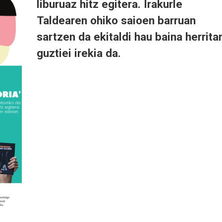
liburuaz hitz egitera. Irakurle
Taldearen ohiko saioen barruan
sartzen da ekitaldi hau baina
herrita
guztiei irekia
da.