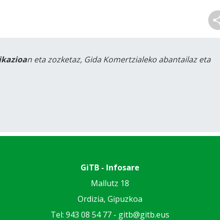
likazioa
n eta zozketaz, Gida Komertzialeko abantailaz eta
GiTB - Infosare
Mallutz 18
Ordizia, Gipuzkoa
Tel: 943 08 54 77 -
gitb@gitb.eus