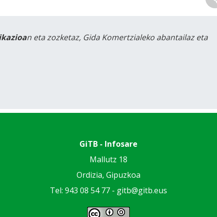
likazioa
n eta zozketaz, Gida Komertzialeko abantailaz eta
GiTB - Infosare
Mallutz 18
Ordizia, Gipuzkoa
Tel: 943 08 54 77 -
gitb@gitb.eus