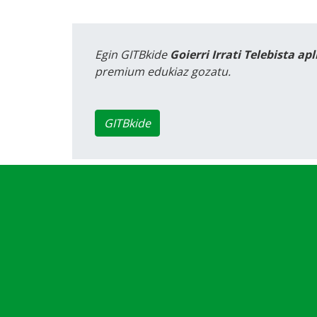
Egin GITBkide
Goierri Irrati Telebista ap
premium edukiaz gozatu.
GITBkide