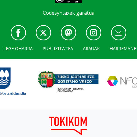
Codesyntaxek garatua
LEGE OHARRA
PUBLIZITATEA
ARAUAK
HARREMANE