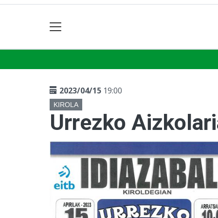
2023/04/15
19:00
KIROLA
Urrezko Aizkolar