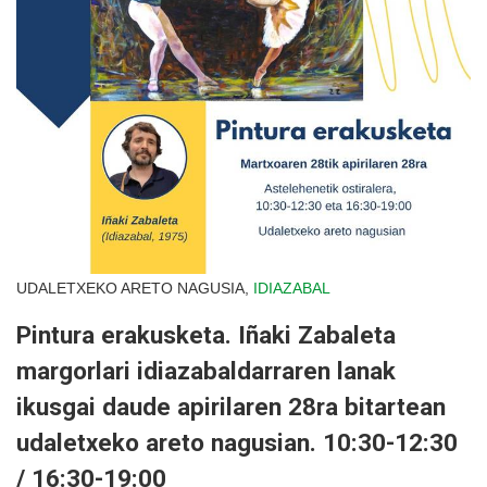
UDALETXEKO ARETO NAGUSIA,
IDIAZABAL
Pintura erakusketa. Iñaki Zabaleta
margorlari idiazabaldarraren lanak
ikusgai daude apirilaren 28ra bitartean
udaletxeko areto nagusian. 10:30-12:30
/ 16:30-19:00