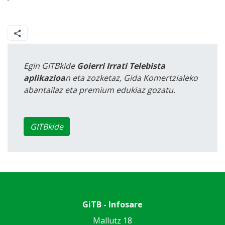
Egin GITBkide
Goierri Irrati Telebista
aplikazioa
n eta zozketaz, Gida Komertzialeko
abantailaz eta premium edukiaz gozatu.
GITBkide
GiTB - Infosare
Mallutz 18