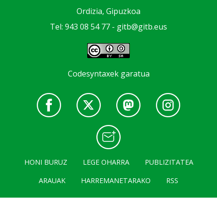
Ordizia, Gipuzkoa
Tel: 943 08 54 77 -
gitb@gitb.eus
Codesyntaxek garatua
HONI BURUZ
LEGE OHARRA
PUBLIZITATEA
ARAUAK
HARREMANETARAKO
RSS