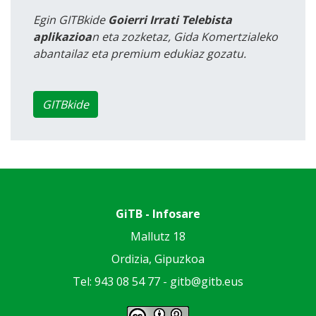
Egin GITBkide
Goierri Irrati Telebista
aplikazioa
n eta zozketaz, Gida Komertzialeko
abantailaz eta premium edukiaz gozatu.
GITBkide
GiTB - Infosare
Mallutz 18
Ordizia, Gipuzkoa
Tel: 943 08 54 77 -
gitb@gitb.eus