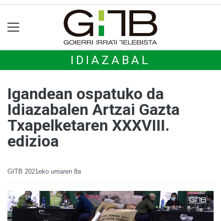
IDIAZABAL
Igandean ospatuko da
Idiazabalen Artzai Gazta
Txapelketaren XXXVIII.
edizioa
GITB
2021eko urriaren 8a