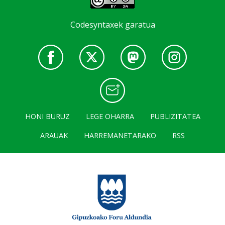
Codesyntaxek garatua
HONI BURUZ
LEGE OHARRA
PUBLIZITATEA
ARAUAK
HARREMANETARAKO
RSS