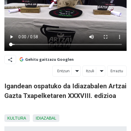
Gehitu gaitzazu Googlen
Entzun
Itzuli
Erraztu
Igandean ospatuko da Idiazabalen Artzai
Gazta Txapelketaren XXXVIII. edizioa
KULTURA
IDIAZABAL