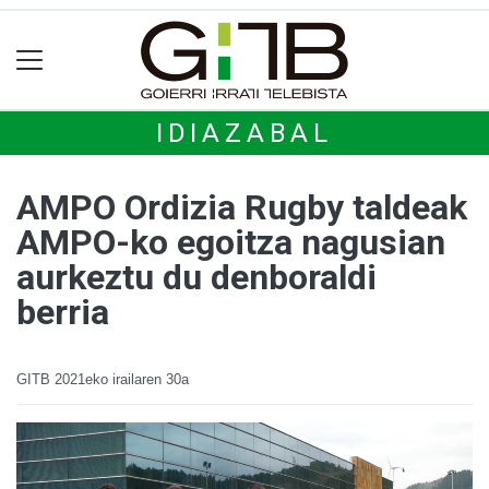
IDIAZABAL
AMPO Ordizia Rugby taldeak
AMPO-ko egoitza nagusian
aurkeztu du denboraldi
berria
GITB
2021eko irailaren 30a