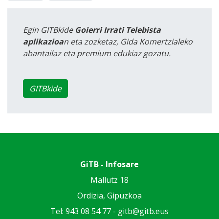
Egin GITBkide
Goierri Irrati Telebista
aplikazioa
n eta zozketaz, Gida Komertzialeko
abantailaz eta premium edukiaz gozatu.
GITBkide
GiTB - Infosare
Mallutz 18
Ordizia, Gipuzkoa
Tel: 943 08 54 77 -
gitb@gitb.eus