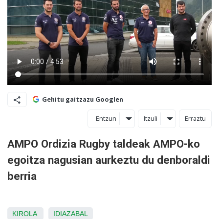
Gehitu gaitzazu Googlen
Entzun
Itzuli
Erraztu
AMPO Ordizia Rugby taldeak AMPO-ko
egoitza nagusian aurkeztu du denboraldi
berria
KIROLA
IDIAZABAL