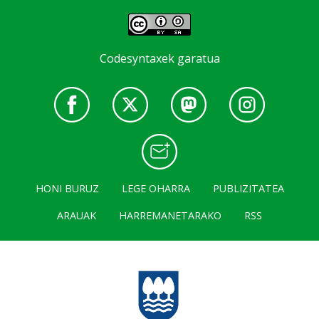
Codesyntaxek garatua
HONI BURUZ
LEGE OHARRA
PUBLIZITATEA
ARAUAK
HARREMANETARAKO
RSS