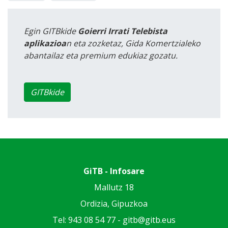
Egin GITBkide
Goierri Irrati Telebista
aplikazioa
n eta zozketaz, Gida Komertzialeko
abantailaz eta premium edukiaz gozatu.
GITBkide
GiTB - Infosare
Mallutz 18
Ordizia, Gipuzkoa
Tel: 943 08 54 77 -
gitb@gitb.eus