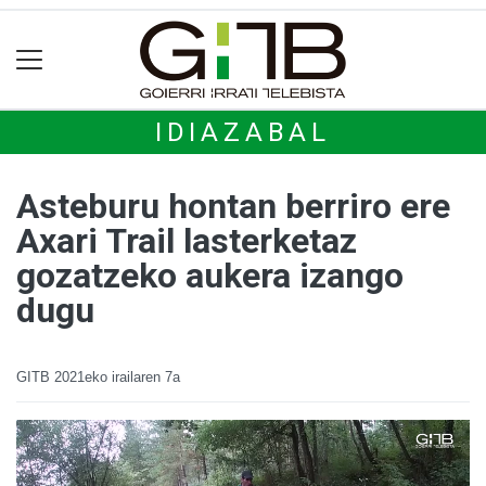
IDIAZABAL
Asteburu hontan berriro ere
Axari Trail lasterketaz
gozatzeko aukera izango
dugu
GITB
2021eko irailaren 7a