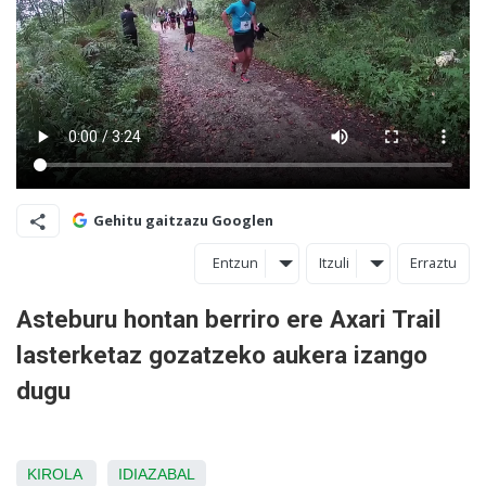
Gehitu gaitzazu Googlen
Entzun
Itzuli
Erraztu
Asteburu hontan berriro ere Axari Trail
lasterketaz gozatzeko aukera izango
dugu
KIROLA
IDIAZABAL