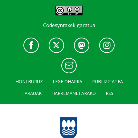
Codesyntaxek garatua
HONI BURUZ
LEGE OHARRA
PUBLIZITATEA
ARAUAK
HARREMANETARAKO
RSS