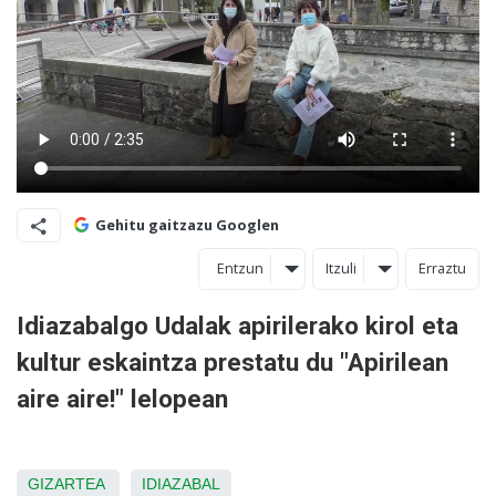
Gehitu gaitzazu Googlen
Entzun
Itzuli
Erraztu
Idiazabalgo Udalak apirilerako kirol eta
kultur eskaintza prestatu du "Apirilean
aire aire!" lelopean
GIZARTEA
IDIAZABAL