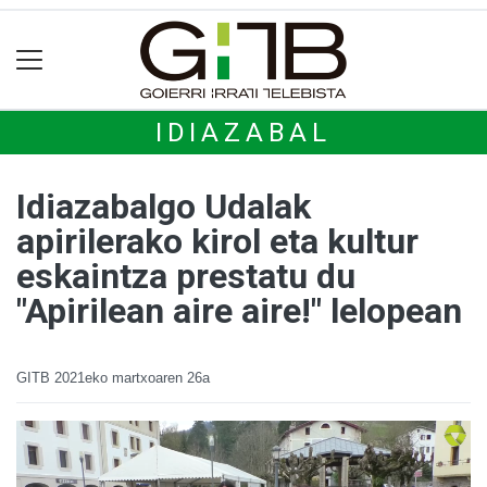
IDIAZABAL
Idiazabalgo Udalak
apirilerako kirol eta kultur
eskaintza prestatu du
"Apirilean aire aire!" lelopean
GITB
2021eko martxoaren 26a