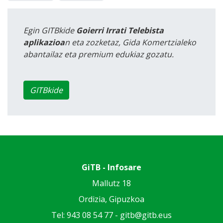
Egin GITBkide
Goierri Irrati Telebista
aplikazioa
n eta zozketaz, Gida Komertzialeko
abantailaz eta premium edukiaz gozatu.
GITBkide
GiTB - Infosare
Mallutz 18
Ordizia, Gipuzkoa
Tel: 943 08 54 77 -
gitb@gitb.eus