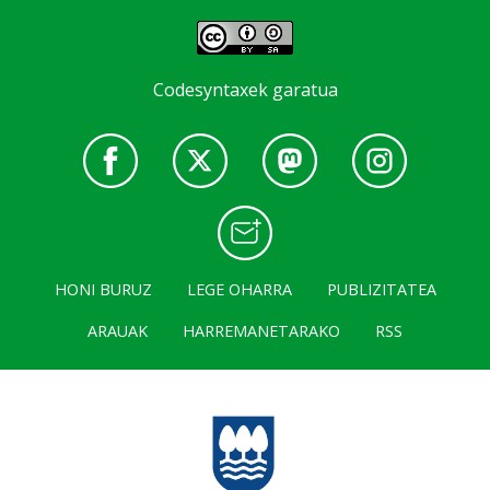
Codesyntaxek garatua
HONI BURUZ
LEGE OHARRA
PUBLIZITATEA
ARAUAK
HARREMANETARAKO
RSS