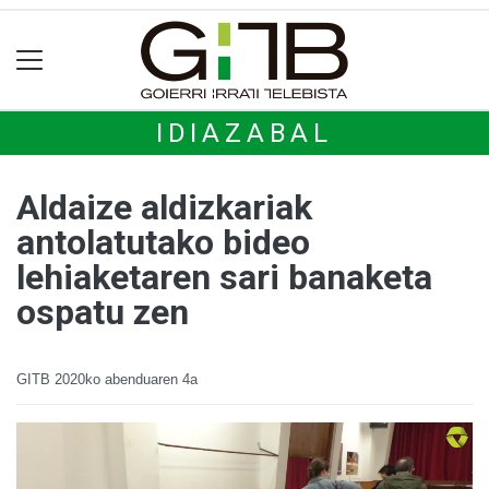
IDIAZABAL
Aldaize aldizkariak
antolatutako bideo
lehiaketaren sari banaketa
ospatu zen
GITB
2020ko abenduaren 4a