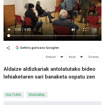
Gehitu gaitzazu Googlen
Entzun
Itzuli
Erraztu
Aldaize aldizkariak antolatutako bideo
lehiaketaren sari banaketa ospatu zen
KULTURA
IDIAZABAL