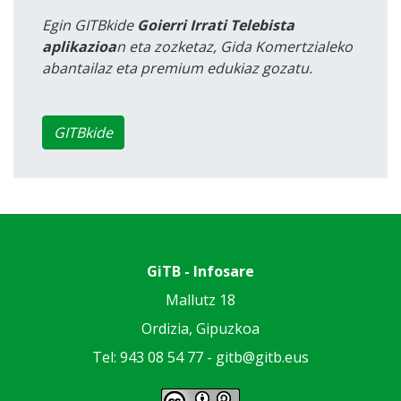
Egin GITBkide
Goierri Irrati Telebista
aplikazioa
n eta zozketaz, Gida Komertzialeko
abantailaz eta premium edukiaz gozatu.
GITBkide
GiTB - Infosare
Mallutz 18
Ordizia, Gipuzkoa
Tel: 943 08 54 77 -
gitb@gitb.eus