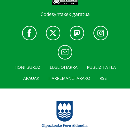
Codesyntaxek garatua
HONI BURUZ
LEGE OHARRA
PUBLIZITATEA
ARAUAK
HARREMANETARAKO
RSS