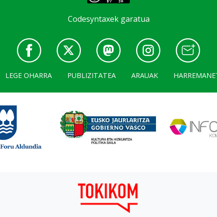
Codesyntaxek garatua
LEGE OHARRA
PUBLIZITATEA
ARAUAK
HARREMANE