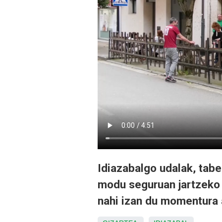
Idiazabalgo udalak, taber
modu seguruan jartzeko 
nahi izan du momentura a