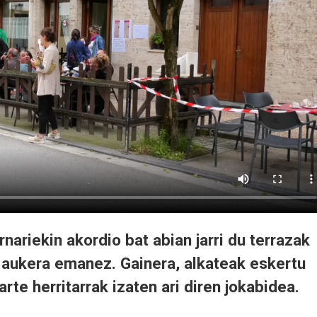
nariekin akordio bat abian jarri du terrazak
aukera emanez. Gainera, alkateak eskertu
rte herritarrak izaten ari diren jokabidea.