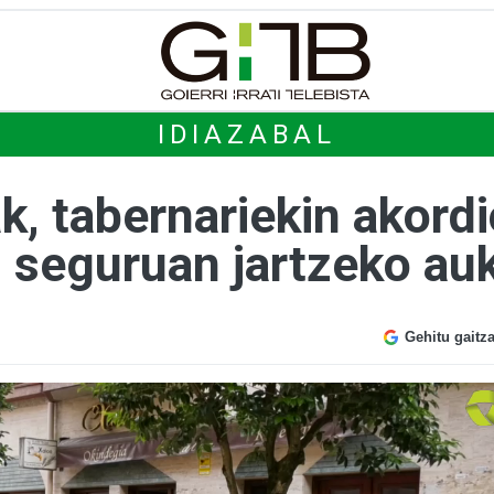
IDIAZABAL
, tabernariekin akordio
 seguruan jartzeko a
Gehitu gaitz