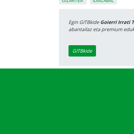
GIZARTEA
IDIAZABAL
Egin GITBkide
Goierri Irrati 
abantailaz eta premium eduk
GITBkide