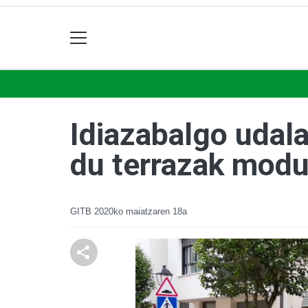
Idiazabalgo udalak
du terrazak modu
GITB
2020ko maiatzaren 18a