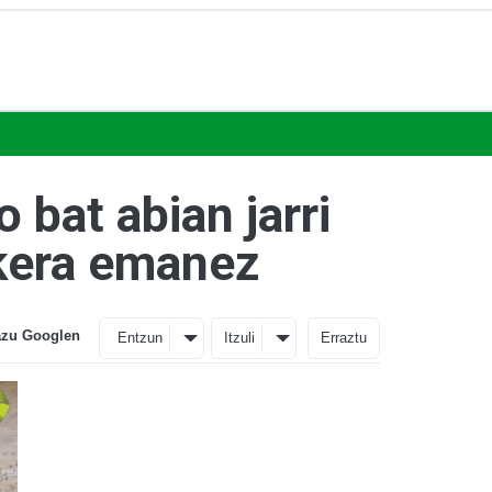
 bat abian jarri
ukera emanez
azu Googlen
Entzun
Itzuli
Erraztu