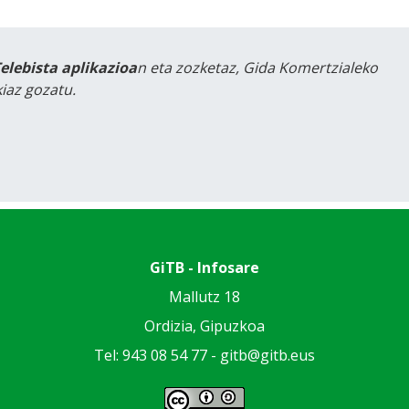
Telebista aplikazioa
n eta zozketaz, Gida Komertzialeko
iaz gozatu.
GiTB - Infosare
Mallutz 18
Ordizia, Gipuzkoa
Tel: 943 08 54 77 -
gitb@gitb.eus