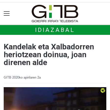
IDIAZABAL
Kandelak eta Xalbadorren
heriotzean doinua, joan
direnen alde
GITB
2020ko apirilaren 2a