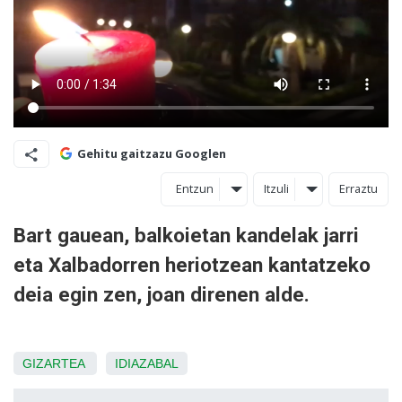
Gehitu gaitzazu Googlen
Entzun
Itzuli
Erraztu
Bart gauean, balkoietan kandelak jarri
eta Xalbadorren heriotzean kantatzeko
deia egin zen, joan direnen alde.
GIZARTEA
IDIAZABAL