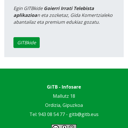
Egin GITBkide
Goierri Irrati Telebista
aplikazioa
n eta zozketaz, Gida Komertzialeko
abantailaz eta premium edukiaz gozatu.
GITBkide
GiTB - Infosare
Mallutz 18
Ordizia, Gipuzkoa
Tel: 943 08 54 77 -
gitb@gitb.eus