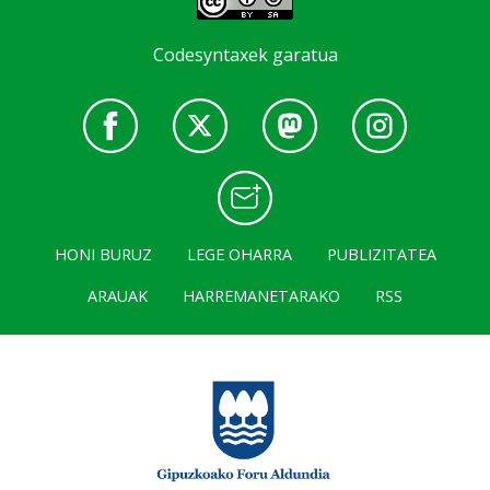
Codesyntaxek garatua
HONI BURUZ
LEGE OHARRA
PUBLIZITATEA
ARAUAK
HARREMANETARAKO
RSS