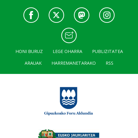
HONI BURUZ
LEGE OHARRA
PUBLIZITATEA
ARAUAK
HARREMANETARAKO
RSS