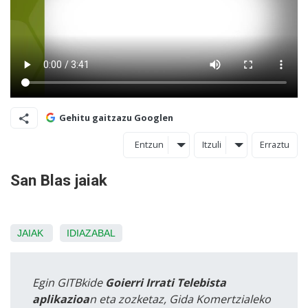
Gehitu gaitzazu Googlen
Entzun
Itzuli
Erraztu
San Blas jaiak
JAIAK
IDIAZABAL
Egin GITBkide
Goierri Irrati Telebista
aplikazioa
n eta zozketaz, Gida Komertzialeko