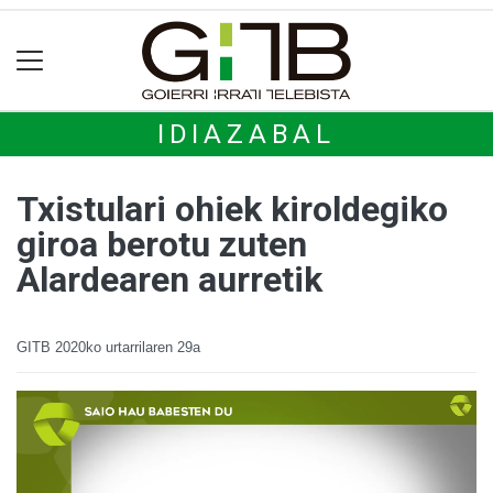
IDIAZABAL
Txistulari ohiek kiroldegiko
giroa berotu zuten
Alardearen aurretik
GITB
2020ko urtarrilaren 29a