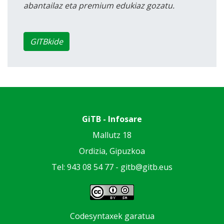
abantailaz eta premium edukiaz gozatu.
GITBkide
GiTB - Infosare
Mallutz 18
Ordizia, Gipuzkoa
Tel: 943 08 54 77 -
gitb@gitb.eus
Codesyntaxek garatua