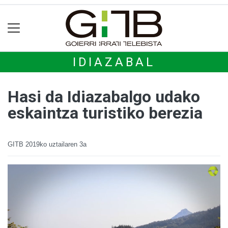
IDIAZABAL
Hasi da Idiazabalgo udako
eskaintza turistiko berezia
GITB
2019ko uztailaren 3a