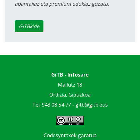
abantailaz eta premium edukiaz gozatu.
GITBkide
GiTB - Infosare
Mallutz 18
Ordizia, Gipuzkoa
Tel: 943 08 54 77 -
gitb@gitb.eus
Codesyntaxek garatua