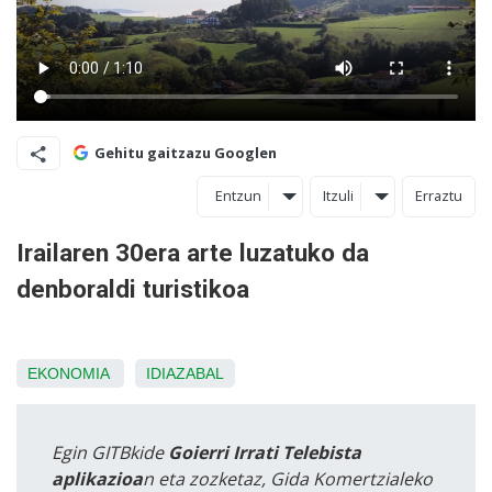
Gehitu gaitzazu Googlen
Entzun
Itzuli
Erraztu
Irailaren 30era arte luzatuko da
denboraldi turistikoa
EKONOMIA
IDIAZABAL
Egin GITBkide
Goierri Irrati Telebista
aplikazioa
n eta zozketaz, Gida Komertzialeko