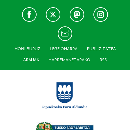
HONI BURUZ
LEGE OHARRA
PUBLIZITATEA
ARAUAK
HARREMANETARAKO
RSS